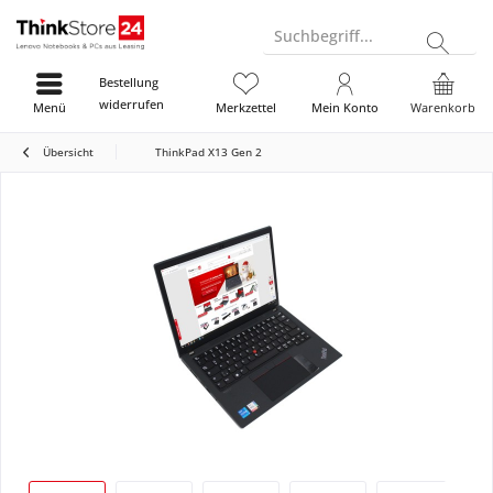
Suchbegriff...
Bestellung
widerrufen
Menü
Merkzettel
Mein Konto
Warenkorb
Übersicht
ThinkPad X13 Gen 2