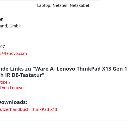
Laptop, Netzteil, Netzkabel
en:
land) GmbH
t
807
E@lenovo.com
nde Links zu "Ware A- Lenovo ThinkPad X13 Gen 
h IR DE-Tastatur"
ikel?
l von Lenovo
Downloads:
utzerhandbuch ThinkPad X13