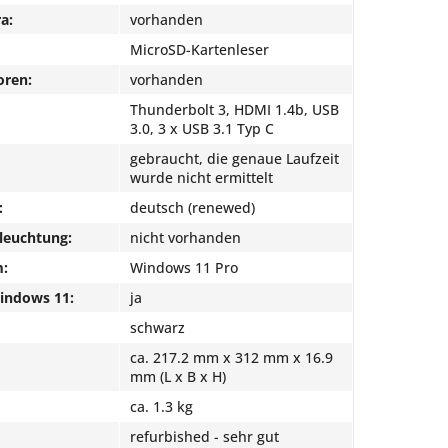
a:
vorhanden
MicroSD-Kartenleser
oren:
vorhanden
Thunderbolt 3, HDMI 1.4b, USB
3.0, 3 x USB 3.1 Typ C
gebraucht, die genaue Laufzeit
wurde nicht ermittelt
:
deutsch (renewed)
leuchtung:
nicht vorhanden
m:
Windows 11 Pro
Windows 11:
ja
schwarz
ca. 217.2 mm x 312 mm x 16.9
mm (L x B x H)
ca. 1.3 kg
refurbished - sehr gut