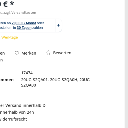
 € *
t.
zzgl. Versandkosten
Abbildung ähnlich
 1 Werktage
Bewerten
hen
Merken
en
17474
nummer:
20UG-S2QA01, 20UG-S2QA0H, 20UG-
S2QA00
ser Versand innerhalb D
innerhalb von 24h
Widerrufsrecht