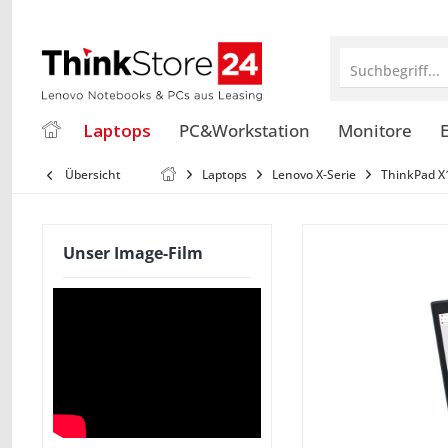
Suchbegriff...
Laptops
PC&Workstation
Monitore
E
Übersicht
Laptops
Lenovo X-Serie
ThinkPad X
Unser Image-Film