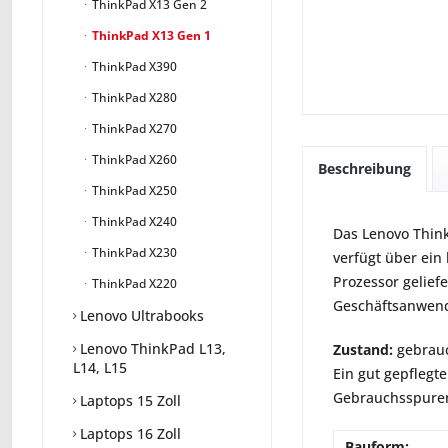
ThinkPad X13 Gen 2
ThinkPad X13 Gen 1
ThinkPad X390
ThinkPad X280
ThinkPad X270
ThinkPad X260
Beschreibung
ThinkPad X250
ThinkPad X240
Das Lenovo Think
ThinkPad X230
verfügt über ein
Prozessor geliefe
ThinkPad X220
Geschäftsanwende
Lenovo Ultrabooks
Lenovo ThinkPad L13,
Zustand:
gebrauc
L14, L15
Ein gut gepflegte
Gebrauchsspuren 
Laptops 15 Zoll
Laptops 16 Zoll
Bauform: