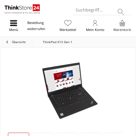
Suchbegriff...
Bestellung
widerrufen
Menü
Merkzettel
Mein Konto
Warenkorb
Übersicht
ThinkPad X13 Gen 1