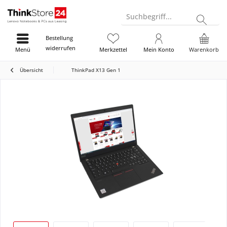
Suchbegriff...
Bestellung
widerrufen
Menü
Merkzettel
Mein Konto
Warenkorb
Übersicht
ThinkPad X13 Gen 1