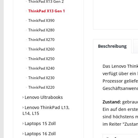
ThinkPad X13 Gen 2
ThinkPad X13 Gen 1
ThinkPad X390
ThinkPad X280
ThinkPad X270
Beschreibung
ThinkPad X260
ThinkPad X250
Das Lenovo Think
ThinkPad X240
verfügt über ein
ThinkPad X230
Prozessor geliefe
ThinkPad X220
Geschäftsanwende
Lenovo Ultrabooks
Zustand:
gebrauc
Lenovo ThinkPad L13,
Ein auf den erst
L14, L15
sind höchstens m
Laptops 15 Zoll
im Reiter "Zusta
Laptops 16 Zoll