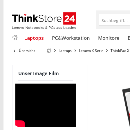
Suchbegriff...
Laptops
PC&Workstation
Monitore
E
Übersicht
Laptops
Lenovo X-Serie
ThinkPad X
Unser Image-Film