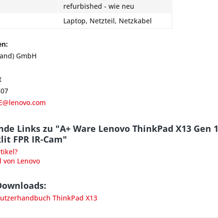
refurbished - wie neu
Laptop, Netzteil, Netzkabel
en:
land) GmbH
t
807
E@lenovo.com
nde Links zu "A+ Ware Lenovo ThinkPad X13 Gen 
lit FPR IR-Cam"
ikel?
l von Lenovo
Downloads:
utzerhandbuch ThinkPad X13