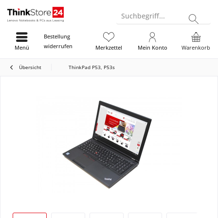
Suchbegriff...
Bestellung
widerrufen
Menü
Merkzettel
Mein Konto
Warenkorb
Übersicht
ThinkPad P53, P53s