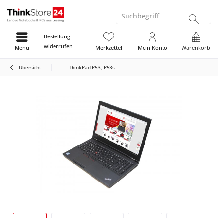
Suchbegriff...
Bestellung
widerrufen
Menü
Merkzettel
Mein Konto
Warenkorb
Übersicht
ThinkPad P53, P53s