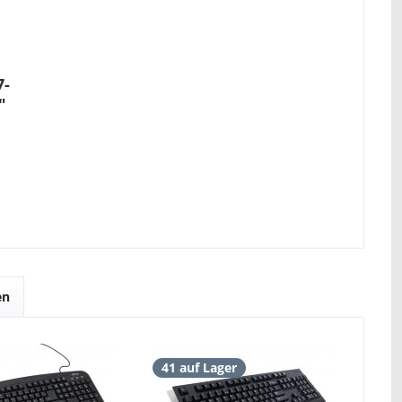
7-
"
en
41 auf Lager