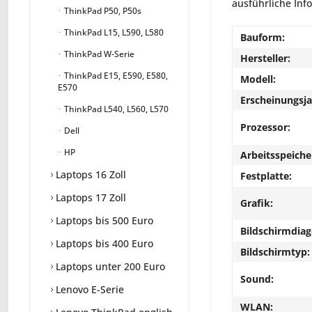
ausführliche Inf
ThinkPad P50, P50s
ThinkPad L15, L590, L580
Bauform:
ThinkPad W-Serie
Hersteller:
ThinkPad E15, E590, E580,
Modell:
E570
Erscheinungsja
ThinkPad L540, L560, L570
Prozessor:
Dell
HP
Arbeitsspeiche
Laptops 16 Zoll
Festplatte:
Laptops 17 Zoll
Grafik:
Laptops bis 500 Euro
Bildschirmdiag
Laptops bis 400 Euro
Bildschirmtyp:
Laptops unter 200 Euro
Sound:
Lenovo E-Serie
WLAN: