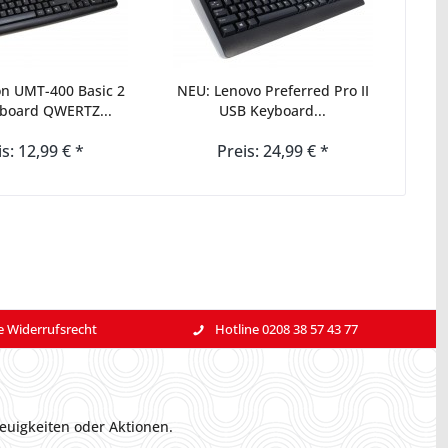
on UMT-400 Basic 2
NEU: Lenovo Preferred Pro II
board QWERTZ...
USB Keyboard...
is: 12,99 € *
Preis: 24,99 € *
e Widerrufsrecht
Hotline 0208 38 57 43 77
euigkeiten oder Aktionen.