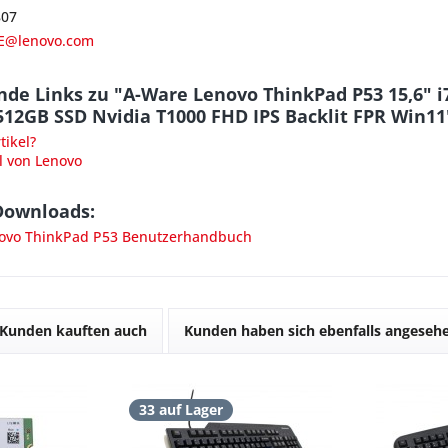
807
E@lenovo.com
de Links zu "A-Ware Lenovo ThinkPad P53 15,6" i
12GB SSD Nvidia T1000 FHD IPS Backlit FPR Win11
ikel?
l von Lenovo
Downloads:
ovo ThinkPad P53 Benutzerhandbuch
Kunden kauften auch
Kunden haben sich ebenfalls angeseh
33 auf Lager