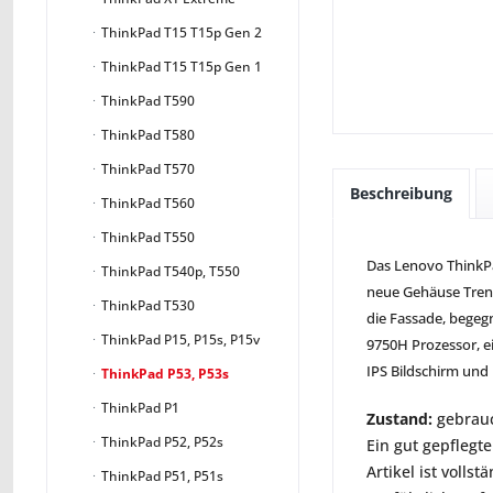
ThinkPad T15 T15p Gen 2
ThinkPad T15 T15p Gen 1
ThinkPad T590
ThinkPad T580
ThinkPad T570
Beschreibung
ThinkPad T560
ThinkPad T550
Das Lenovo ThinkPa
ThinkPad T540p, T550
neue Gehäuse Trends
ThinkPad T530
die Fassade, begeg
ThinkPad P15, P15s, P15v
9750H Prozessor, e
IPS Bildschirm und
ThinkPad P53, P53s
ThinkPad P1
Zustand:
gebrauc
ThinkPad P52, P52s
Ein gut gepflegte
Artikel ist voll
ThinkPad P51, P51s