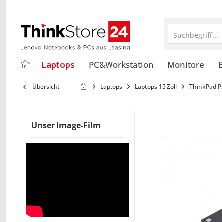
Suchbegriff...
Laptops
PC&Workstation
Monitore
E
Übersicht
Laptops
Laptops 15 Zoll
ThinkPad P
Unser Image-Film