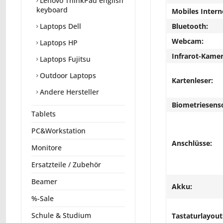
Lenovo ThinkPad english
keyboard
Mobiles Intern
Bluetooth:
Laptops Dell
Webcam:
Laptops HP
Infrarot-Kamer
Laptops Fujitsu
Outdoor Laptops
Kartenleser:
Andere Hersteller
Biometriesens
Tablets
PC&Workstation
Anschlüsse:
Monitore
Ersatzteile / Zubehör
Beamer
Akku:
%-Sale
Schule & Studium
Tastaturlayout