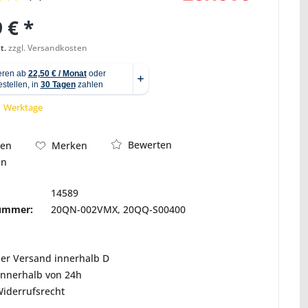
 € *
t.
zzgl. Versandkosten
Abbildung ähnlich
 1 Werktage
Bewerten
hen
Merken
en
14589
nummer:
20QN-002VMX, 20QQ-S00400
ser Versand innerhalb D
innerhalb von 24h
Widerrufsrecht