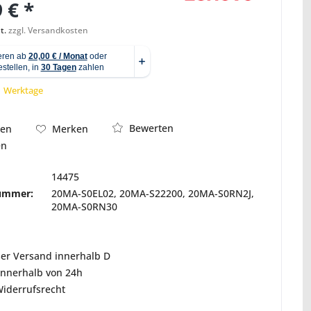
 € *
t.
zzgl. Versandkosten
Abbildung ähnlich
 1 Werktage
Bewerten
hen
Merken
en
14475
nummer:
20MA-S0EL02, 20MA-S22200, 20MA-S0RN2J,
20MA-S0RN30
ser Versand innerhalb D
innerhalb von 24h
Widerrufsrecht