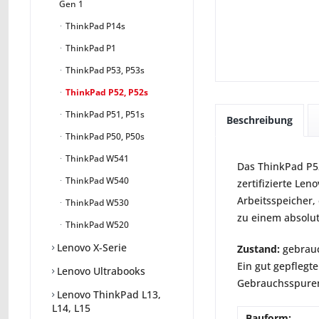
Gen 1
ThinkPad P14s
ThinkPad P1
ThinkPad P53, P53s
ThinkPad P52, P52s
ThinkPad P51, P51s
Beschreibung
ThinkPad P50, P50s
ThinkPad W541
Das ThinkPad P52
ThinkPad W540
zertifizierte Le
Arbeitsspeicher,
ThinkPad W530
zu einem absolut
ThinkPad W520
Lenovo X-Serie
Zustand:
gebrauc
Ein gut gepflegte
Lenovo Ultrabooks
Gebrauchsspuren 
Lenovo ThinkPad L13,
L14, L15
Bauform: