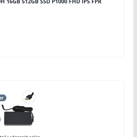
0H 16GB 512GB SSD P1000 FHD IPS FPR
er