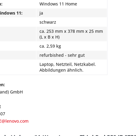
m:
Windows 11 Home
Windows 11:
ja
schwarz
ca. 253 mm x 378 mm x 25 mm
(L x B x H)
ca. 2,59 kg
refurbished - sehr gut
Laptop, Netzteil, Netzkabel.
Abbildungen ähnlich.
en:
land) GmbH
t
807
E@lenovo.com