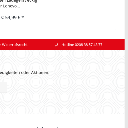
eil Ladegerät eckig
r Lenovo...
is: 54,99 € *
e Widerrufsrecht
Hotline 0208 38 57 43 77
euigkeiten oder Aktionen.