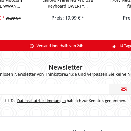
ad Fibocom
Lenovo Preferred Pro USB
170W Netzt
TE WWAN...
Keyboard QWERTY...
fü
€ *
Preis: 19,99 € *
Pre
36,99 € *
Versand innerhalb von 24h
14 Tag
Newsletter
nlosen Newsletter von Thinkstore24.de und verpassen Sie keine N
Die
Datenschutzbestimmungen
habe ich zur Kenntnis genommen.