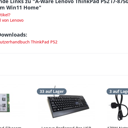
nde Links zu "A-Ware Lenovo ThinkPad P52 i7-875
Cam Win11 Home"
ikel?
l von Lenovo
Downloads:
utzerhandbuch ThinkPad P52
33 auf Lager
3 auf Lag