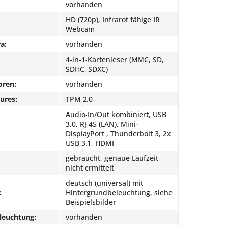
vorhanden
HD (720p), Infrarot fähige IR
Webcam
a:
vorhanden
4-in-1-Kartenleser (MMC, SD,
SDHC, SDXC)
oren:
vorhanden
ures:
TPM 2.0
Audio-In/Out kombiniert, USB
3.0, RJ-45 (LAN), Mini-
DisplayPort , Thunderbolt 3, 2x
USB 3.1, HDMI
gebraucht, genaue Laufzeit
nicht ermittelt
deutsch (universal) mit
:
Hintergrundbeleuchtung, siehe
Beispielsbilder
leuchtung:
vorhanden