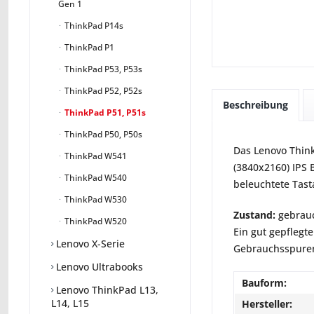
Gen 1
ThinkPad P14s
ThinkPad P1
ThinkPad P53, P53s
ThinkPad P52, P52s
Beschreibung
ThinkPad P51, P51s
ThinkPad P50, P50s
Das Lenovo Think
ThinkPad W541
(3840x2160) IPS 
ThinkPad W540
beleuchtete Tas
ThinkPad W530
Zustand:
gebrauc
ThinkPad W520
Ein gut gepflegte
Lenovo X-Serie
Gebrauchsspuren 
Lenovo Ultrabooks
Bauform:
Lenovo ThinkPad L13,
L14, L15
Hersteller: