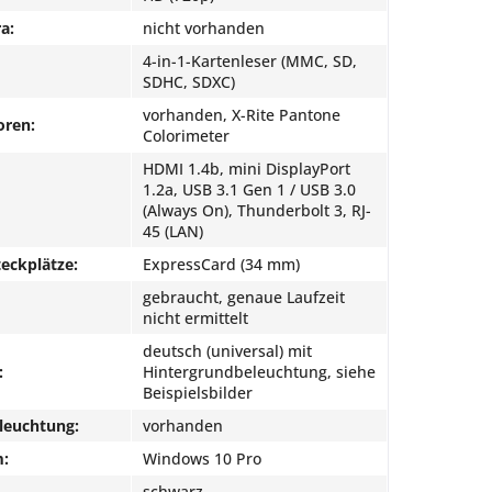
a:
nicht vorhanden
4-in-1-Kartenleser (MMC, SD,
SDHC, SDXC)
vorhanden, X-Rite Pantone
oren:
Colorimeter
HDMI 1.4b, mini DisplayPort
1.2a, USB 3.1 Gen 1 / USB 3.0
(Always On), Thunderbolt 3, RJ-
45 (LAN)
eckplätze:
ExpressCard (34 mm)
gebraucht, genaue Laufzeit
nicht ermittelt
deutsch (universal) mit
:
Hintergrundbeleuchtung, siehe
Beispielsbilder
leuchtung:
vorhanden
m:
Windows 10 Pro
schwarz