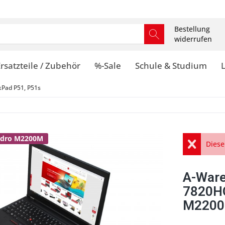
Bestellung
widerrufen
rsatzteile / Zubehör
%-Sale
Schule & Studium
kPad P51, P51s
adro M2200M
Diese
A-Ware
7820H
M2200M