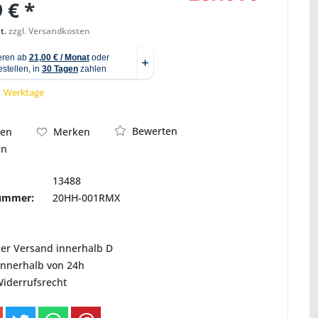
 € *
t.
zzgl. Versandkosten
Abbildung ähnlich
 1 Werktage
Bewerten
hen
Merken
en
13488
nummer:
20HH-001RMX
ser Versand innerhalb D
innerhalb von 24h
Widerrufsrecht