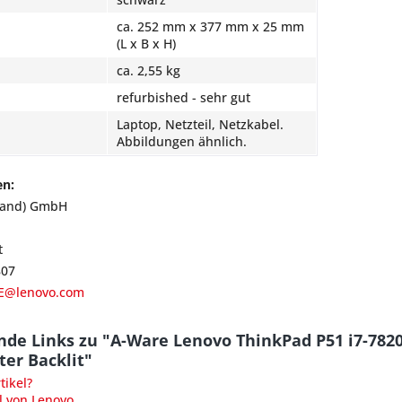
ca. 252 mm x 377 mm x 25 mm
(L x B x H)
ca. 2,55 kg
refurbished - sehr gut
Laptop, Netzteil, Netzkabel.
Abbildungen ähnlich.
en:
land) GmbH
t
807
E@lenovo.com
nde Links zu "A-Ware Lenovo ThinkPad P51 i7-7
ter Backlit"
ikel?
l von Lenovo