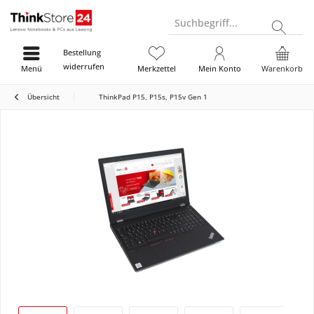
Suchbegriff...
Bestellung
widerrufen
Menü
Merkzettel
Mein Konto
Warenkorb
Übersicht
ThinkPad P15, P15s, P15v Gen 1