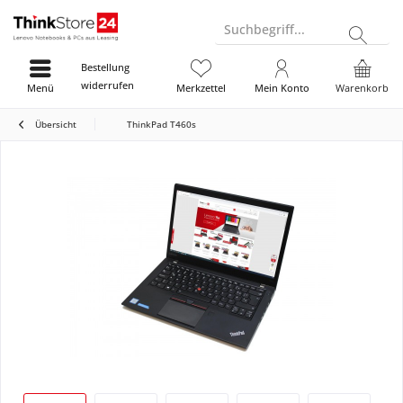
Suchbegriff...
Bestellung
widerrufen
Menü
Merkzettel
Mein Konto
Warenkorb
Übersicht
ThinkPad T460s