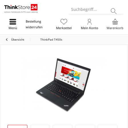
Suchbegriff...
Bestellung
widerrufen
Menü
Merkzettel
Mein Konto
Warenkorb
Übersicht
ThinkPad T450s