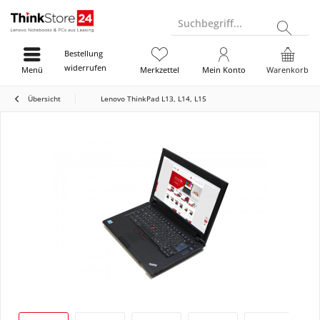
Suchbegriff...
Bestellung
widerrufen
Menü
Merkzettel
Mein Konto
Warenkorb
Übersicht
Lenovo ThinkPad L13, L14, L15