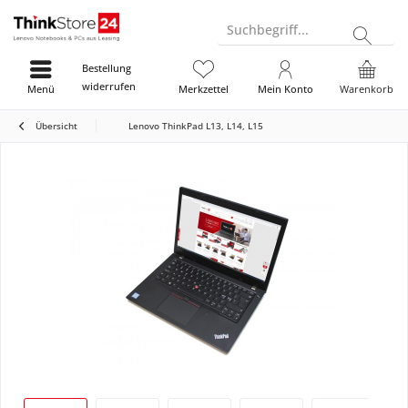
Suchbegriff...
Bestellung
widerrufen
Menü
Merkzettel
Mein Konto
Warenkorb
Übersicht
Lenovo ThinkPad L13, L14, L15