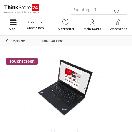
Suchbegriff...
Bestellung
widerrufen
Menü
Merkzettel
Mein Konto
Warenkorb
Übersicht
ThinkPad T490
Touchscreen