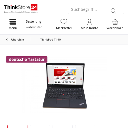
Suchbegriff...
Bestellung
widerrufen
Menü
Merkzettel
Mein Konto
Warenkorb
Übersicht
ThinkPad T490
deutsche Tastatur