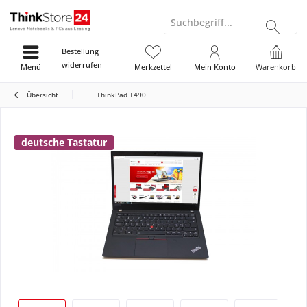
Suchbegriff...
Bestellung
widerrufen
Menü
Merkzettel
Mein Konto
Warenkorb
Übersicht
ThinkPad T490
deutsche Tastatur