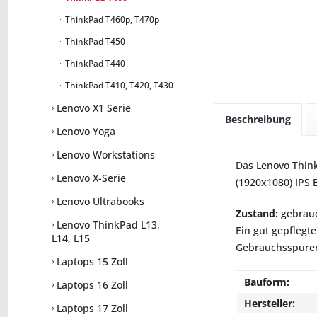
ThinkPad T460p, T470p
ThinkPad T450
ThinkPad T440
ThinkPad T410, T420, T430
Lenovo X1 Serie
Beschreibung
Lenovo Yoga
Lenovo Workstations
Das Lenovo Think
Lenovo X-Serie
(1920x1080) IPS 
Lenovo Ultrabooks
Zustand:
gebrauc
Lenovo ThinkPad L13,
Ein gut gepflegte
L14, L15
Gebrauchsspuren 
Laptops 15 Zoll
Bauform:
Laptops 16 Zoll
Hersteller:
Laptops 17 Zoll