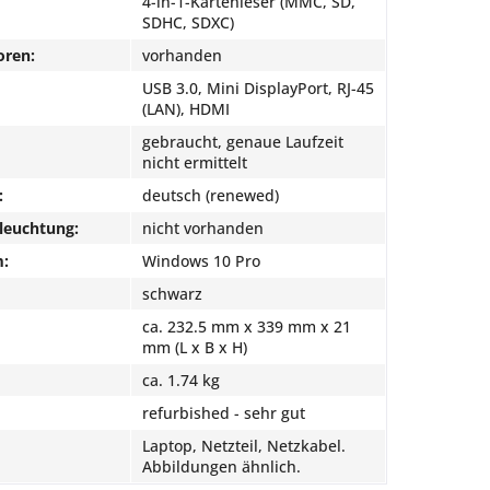
4-in-1-Kartenleser (MMC, SD,
SDHC, SDXC)
oren:
vorhanden
USB 3.0, Mini DisplayPort, RJ-45
(LAN), HDMI
gebraucht, genaue Laufzeit
nicht ermittelt
:
deutsch (renewed)
leuchtung:
nicht vorhanden
m:
Windows 10 Pro
schwarz
ca. 232.5 mm x 339 mm x 21
mm (L x B x H)
ca. 1.74 kg
refurbished - sehr gut
Laptop, Netzteil, Netzkabel.
Abbildungen ähnlich.