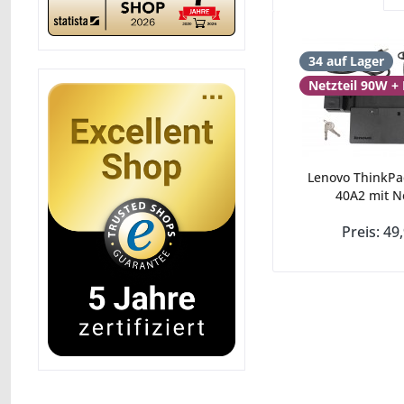
34 auf Lager
Netzteil 90W +
Lenovo ThinkPa
40A2 mit Net
Preis: 49