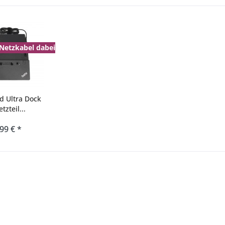
 Netzkabel dabei
d Ultra Dock
zteil...
,99 € *