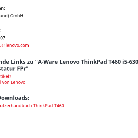
en:
land) GmbH
t
807
E@lenovo.com
nde Links zu "A-Ware Lenovo ThinkPad T460 i5-6
tatur FPr"
ikel?
l von Lenovo
Downloads:
utzerhandbuch ThinkPad T460