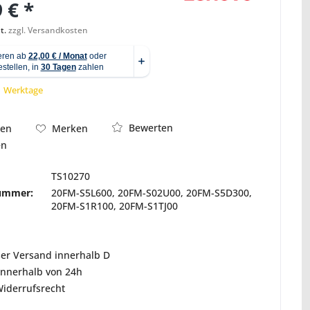
 € *
Abbildung ähnlich
t.
zzgl. Versandkosten
 1 Werktage
Bewerten
hen
Merken
en
TS10270
nummer:
20FM-S5L600, 20FM-S02U00, 20FM-S5D300,
20FM-S1R100, 20FM-S1TJ00
ser Versand innerhalb D
innerhalb von 24h
Widerrufsrecht