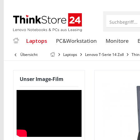
Suchbegriff...
Laptops
PC&Workstation
Monitore
E
Übersicht
Laptops
Lenovo T-Serie 14 Zoll
Thin
Unser Image-Film