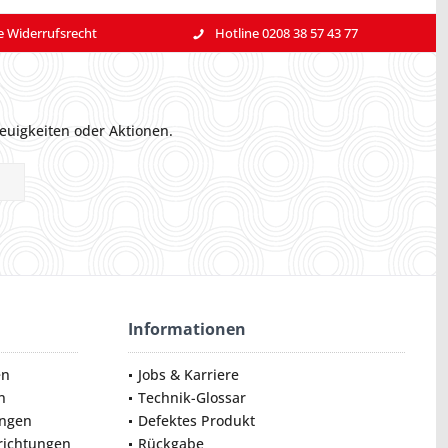
e Widerrufsrecht
Hotline 0208 38 57 43 77
euigkeiten oder Aktionen.
Informationen
en
Jobs & Karriere
n
Technik-Glossar
ungen
Defektes Produkt
nrichtungen
Rückgabe