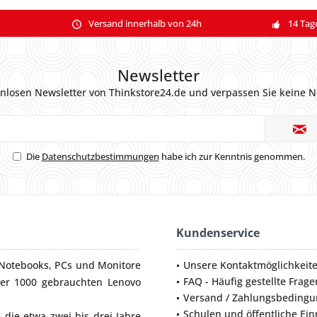
Versand innerhalb von 24h
14 Tag
Newsletter
nlosen Newsletter von Thinkstore24.de und verpassen Sie keine N
Die
Datenschutzbestimmungen
habe ich zur Kenntnis genommen.
Kundenservice
Notebooks
,
PCs
und
Monitore
Unsere Kontaktmöglichkeit
FAQ - Häufig gestellte Frage
ber 1000 gebrauchten Lenovo
Versand / Zahlungsbeding
Schulen und öffentliche Ei
die etwa zwei bis drei Jahre