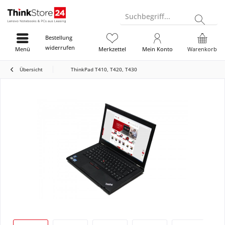
Suchbegriff...
Bestellung
widerrufen
Menü
Merkzettel
Mein Konto
Warenkorb
Übersicht
ThinkPad T410, T420, T430