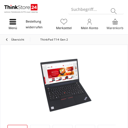
Suchbegriff...
Bestellung
widerrufen
Menü
Merkzettel
Mein Konto
Warenkorb
Übersicht
ThinkPad T14 Gen 2