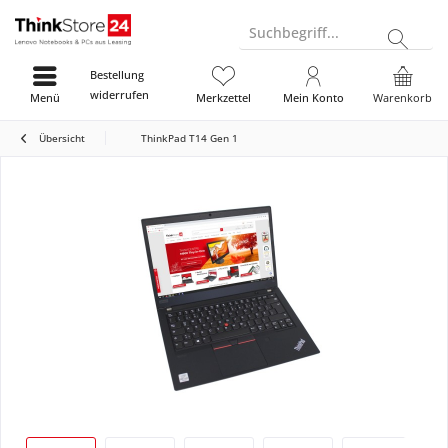
Suchbegriff...
Bestellung
widerrufen
Menü
Merkzettel
Mein Konto
Warenkorb
Übersicht
ThinkPad T14 Gen 1