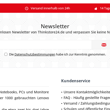
Versand innerhalb von 24h
14 Tag
Newsletter
nlosen Newsletter von Thinkstore24.de und verpassen Sie keine N
Die
Datenschutzbestimmungen
habe ich zur Kenntnis genommen.
Kundenservice
Notebooks
,
PCs
und
Monitore
Unsere Kontaktmöglichkeit
FAQ - Häufig gestellte Frage
ber 1000 gebrauchten Lenovo
Versand / Zahlungsbeding
Schulen und öffentliche Ei
die etwa zwei bis drei Jahre