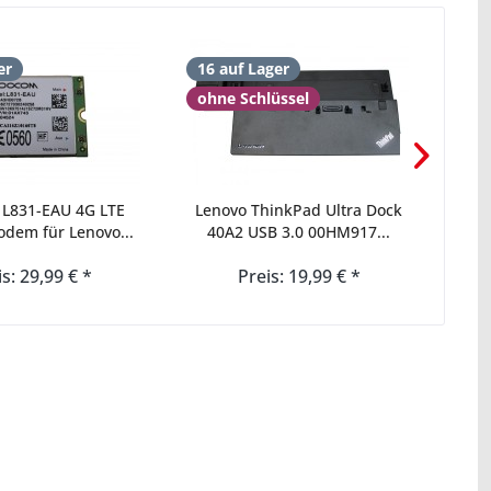
er
16 auf Lager
150
ohne Schlüssel
mit
 L831-EAU 4G LTE
Lenovo ThinkPad Ultra Dock
Leno
em für Lenovo...
40A2 USB 3.0 00HM917...
is: 29,99 € *
Preis: 19,99 € *