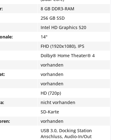
r:
8 GB DDR3-RAM
256 GB SSD
Intel HD Graphics 520
onale:
14"
FHD (1920x1080), IPS
Dolby® Home Theater® 4
vorhanden
et:
vorhanden
vorhanden
HD (720p)
a:
nicht vorhanden
SD-Karte
oren:
vorhanden
USB 3.0, Docking Station
Anschluss, Audio-In/Out