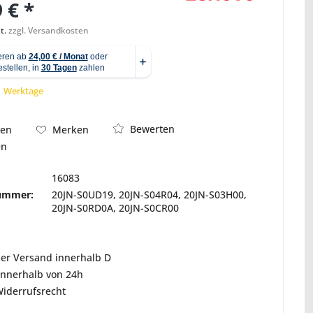
 € *
t.
zzgl. Versandkosten
Abbildung ähnlich
 1 Werktage
Bewerten
hen
Merken
en
16083
nummer:
20JN-S0UD19, 20JN-S04R04, 20JN-S03H00,
20JN-S0RD0A, 20JN-S0CR00
ser Versand innerhalb D
innerhalb von 24h
Widerrufsrecht