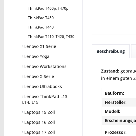
ThinkPad T460p, T470p
ThinkPad T450
ThinkPad T440
ThinkPad T410, T420, T430
Lenovo X1 Serie
Beschreibung
Lenovo Yoga
Lenovo Workstations
Zustand:
gebrauc
Lenovo X-Serie
in einem guten Zu
Lenovo Ultrabooks
Bauform:
Lenovo ThinkPad L13,
Hersteller:
L14, L15
Modell:
Laptops 15 Zoll
Erscheinungsja
Laptops 16 Zoll
Prozessor:
Laptops 17 Zoll