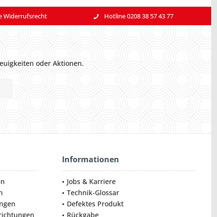
e Widerrufsrecht
Hotline 0208 38 57 43 77
euigkeiten oder Aktionen.
Informationen
en
Jobs & Karriere
n
Technik-Glossar
ungen
Defektes Produkt
nrichtungen
Rückgabe