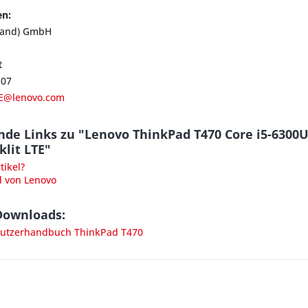
en:
land) GmbH
t
807
E@lenovo.com
nde Links zu "Lenovo ThinkPad T470 Core i5-6300
lit LTE"
ikel?
l von Lenovo
Downloads:
utzerhandbuch ThinkPad T470