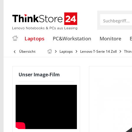
Suchbegriff...
Laptops
PC&Workstation
Monitore
E
Übersicht
Laptops
Lenovo T-Serie 14 Zoll
Thin
Unser Image-Film