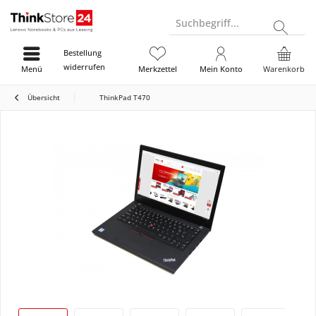
Suchbegriff...
Bestellung
widerrufen
Menü
Merkzettel
Mein Konto
Warenkorb
Übersicht
ThinkPad T470