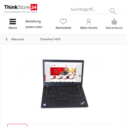
Suchbegriff...
Bestellung
widerrufen
Menü
Merkzettel
Mein Konto
Warenkorb
Übersicht
ThinkPad T470