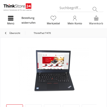
Suchbegriff...
Bestellung
widerrufen
Menü
Merkzettel
Mein Konto
Warenkorb
Übersicht
ThinkPad T470