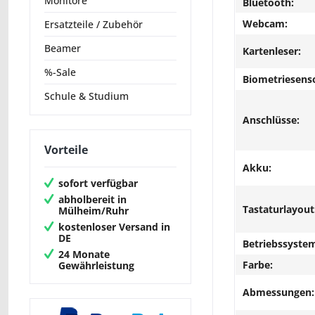
Monitore
Bluetooth:
Webcam:
Ersatzteile / Zubehör
Beamer
Kartenleser:
%-Sale
Biometriesens
Schule & Studium
Anschlüsse:
Vorteile
Akku:
sofort verfügbar
abholbereit in
Tastaturlayout
Mülheim/Ruhr
kostenloser Versand in
DE
Betriebssyste
24 Monate
Farbe:
Gewährleistung
Abmessungen: