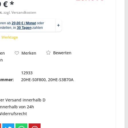
 € *
t.
zzgl. Versandkosten
Abbildung ähnlich
 1 Werktage
Bewerten
hen
Merken
en
12933
nummer:
20HE-S0F800, 20HE-S3B70A
ser Versand innerhalb D
innerhalb von 24h
Widerrufsrecht