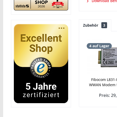
Download Ben
Zubehör
3
4 auf Lager
Fibocom L831-
WWAN Modem fü
Preis: 29