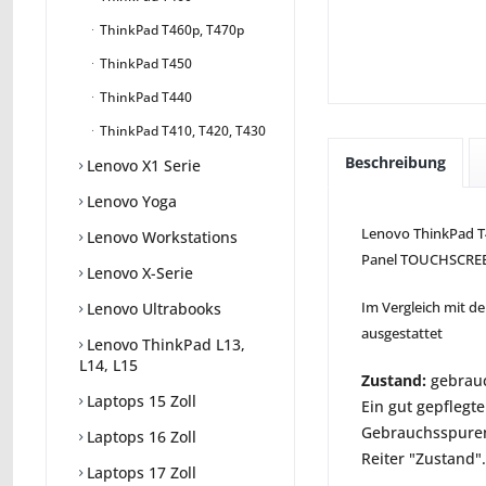
ThinkPad T460p, T470p
ThinkPad T450
ThinkPad T440
ThinkPad T410, T420, T430
Beschreibung
Lenovo X1 Serie
Lenovo Yoga
Lenovo ThinkPad T4
Lenovo Workstations
Panel TOUCHSCRE
Lenovo X-Serie
Im Vergleich mit d
Lenovo Ultrabooks
ausgestattet
Lenovo ThinkPad L13,
L14, L15
Zustand:
gebrauc
Laptops 15 Zoll
Ein gut gepflegte
Gebrauchsspuren 
Laptops 16 Zoll
Reiter "Zustand".
Laptops 17 Zoll