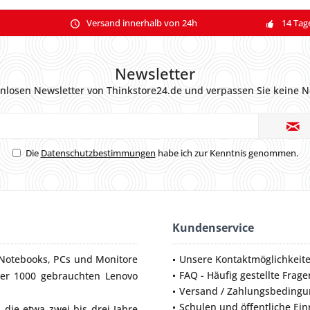
Versand innerhalb von 24h
14 Tag
Newsletter
nlosen Newsletter von Thinkstore24.de und verpassen Sie keine N
Die
Datenschutzbestimmungen
habe ich zur Kenntnis genommen.
Kundenservice
Notebooks
,
PCs
und
Monitore
Unsere Kontaktmöglichkeit
FAQ - Häufig gestellte Frage
ber 1000 gebrauchten Lenovo
Versand / Zahlungsbeding
Schulen und öffentliche Ei
die etwa zwei bis drei Jahre