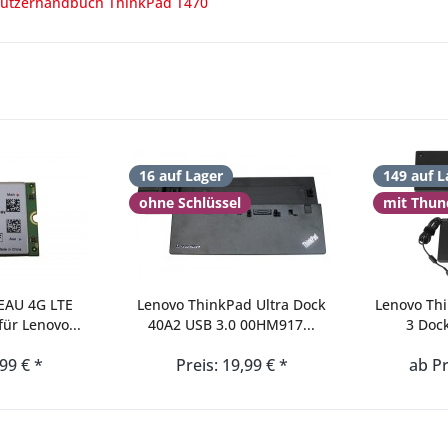
utzerhandbuch ThinkPad T470
16 auf Lager
149 auf L
ohne Schlüssel
mit Thun
EAU 4G LTE
Lenovo ThinkPad Ultra Dock
Lenovo Th
r Lenovo...
40A2 USB 3.0 00HM917...
3 Doc
,99 € *
Preis: 19,99 € *
ab Pr