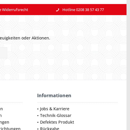
e Widerrufsrecht
Hotline 0208 38 57 43 77
euigkeiten oder Aktionen.
Informationen
en
Jobs & Karriere
n
Technik-Glossar
ungen
Defektes Produkt
nrichtungen
Rückgabe