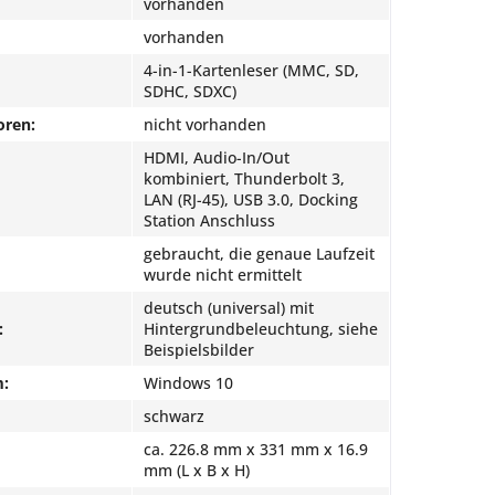
vorhanden
vorhanden
4-in-1-Kartenleser (MMC, SD,
SDHC, SDXC)
oren:
nicht vorhanden
HDMI, Audio-In/Out
kombiniert, Thunderbolt 3,
LAN (RJ-45), USB 3.0, Docking
Station Anschluss
gebraucht, die genaue Laufzeit
wurde nicht ermittelt
deutsch (universal) mit
:
Hintergrundbeleuchtung, siehe
Beispielsbilder
m:
Windows 10
schwarz
ca. 226.8 mm x 331 mm x 16.9
mm (L x B x H)