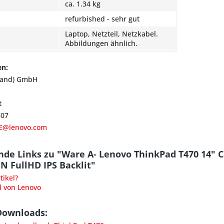
ca. 1.34 kg
refurbished - sehr gut
Laptop, Netzteil, Netzkabel.
Abbildungen ähnlich.
en:
land) GmbH
t
807
E@lenovo.com
de Links zu "Ware A- Lenovo ThinkPad T470 14" 
 FullHD IPS Backlit"
ikel?
l von Lenovo
Downloads: