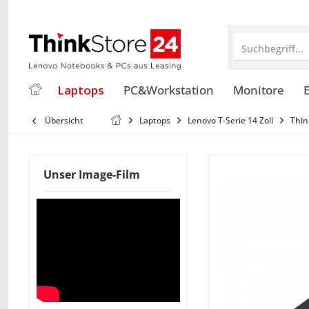
Suchbegriff...
Laptops
PC&Workstation
Monitore
E
Übersicht
Laptops
Lenovo T-Serie 14 Zoll
Thin
Unser Image-Film