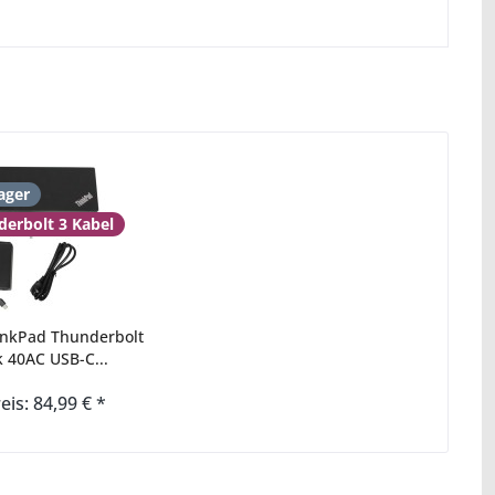
ager
derbolt 3 Kabel
inkPad Thunderbolt
k 40AC USB-C...
eis: 84,99 € *