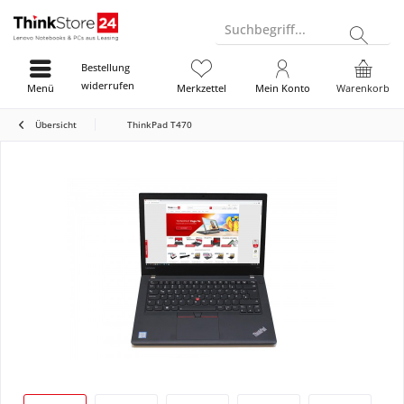
Suchbegriff...
Bestellung
widerrufen
Menü
Merkzettel
Mein Konto
Warenkorb
Übersicht
ThinkPad T470