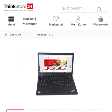
Suchbegriff...
Bestellung
widerrufen
Menü
Merkzettel
Mein Konto
Warenkorb
Übersicht
ThinkPad T470