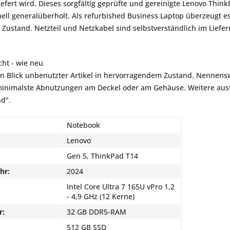
liefert wird. Dieses sorgfältig geprüfte und gereinigte Lenovo Th
ell generalüberholt. Als refurbished Business Laptop überzeugt es 
 Zustand. Netzteil und Netzkabel sind selbstverständlich im Liefe
ht - wie neu
en Blick unbenutzter Artikel in hervorragendem Zustand. Nennensw
inimalste Abnutzungen am Deckel oder am Gehäuse. Weitere ausfü
nd".
Notebook
Lenovo
Gen 5, ThinkPad T14
hr:
2024
Intel Core Ultra 7 165U vPro 1,2
- 4,9 GHz (12 Kerne)
r:
32 GB DDR5-RAM
512 GB SSD