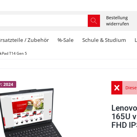
Bestellung
widerrufen
rsatzteile / Zubehör
%-Sale
Schule & Studium
kPad T14 Gen 5
: 2024
Diese
Lenovo
165U 
FHD IP