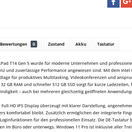
Bewertungen
0
Zustand
Akku
Tastatur
Pad T14 Gen 5 wurde für moderne Unternehmen und professionelle
zienz und zuverlässige Performance angewiesen sind. Mit dem Intel
dlage für produktives Multitasking, Videokonferenzen und anspruc
32 GB RAM und schneller 512 GB SSD sorgt für kurze Ladezeiten, 
ndigkeit – auch bei mehreren gleichzeitig geöffneten Anwendung
e Full-HD IPS Display überzeugt mit klarer Darstellung, angenehm
rs komfortabel bleibt. Zusätzlich ermöglichen der integrierte Fi
 Loginfunktionen für den professionellen Einsatz. Die DE-Tastatur
ten im Büro oder unterwegs. Windows 11 Pro ist inklusive aller Treib