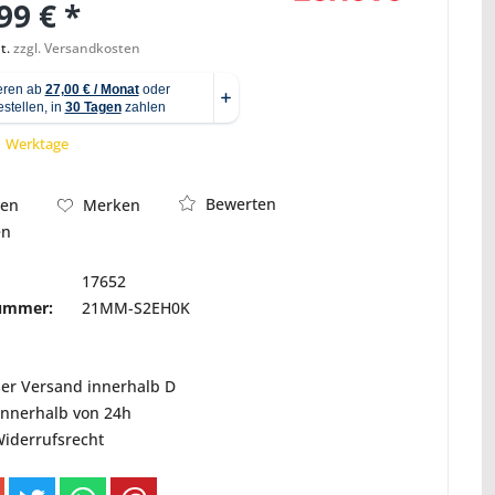
99 € *
t.
zzgl. Versandkosten
Abbildung ähnlich
 1 Werktage
Bewerten
hen
Merken
en
17652
nummer:
21MM-S2EH0K
ser Versand innerhalb D
innerhalb von 24h
Widerrufsrecht