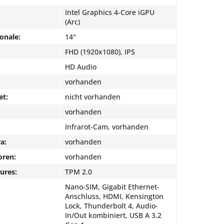
Intel Graphics 4-Core iGPU
(Arc)
onale:
14"
FHD (1920x1080), IPS
HD Audio
vorhanden
et:
nicht vorhanden
vorhanden
Infrarot-Cam, vorhanden
a:
vorhanden
oren:
vorhanden
ures:
TPM 2.0
Nano-SIM, Gigabit Ethernet-
Anschluss, HDMI, Kensington
Lock, Thunderbolt 4, Audio-
In/Out kombiniert, USB A 3.2