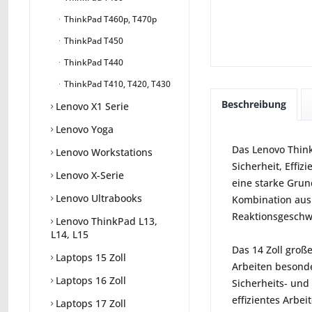
ThinkPad T460p, T470p
ThinkPad T450
ThinkPad T440
ThinkPad T410, T420, T430
Beschreibung
Lenovo X1 Serie
Lenovo Yoga
Das Lenovo Think
Lenovo Workstations
Sicherheit, Effi
Lenovo X-Serie
eine starke Grun
Lenovo Ultrabooks
Kombination aus 
Reaktionsgeschwi
Lenovo ThinkPad L13,
L14, L15
Das 14 Zoll groß
Laptops 15 Zoll
Arbeiten besonde
Laptops 16 Zoll
Sicherheits- und
effizientes Arbei
Laptops 17 Zoll