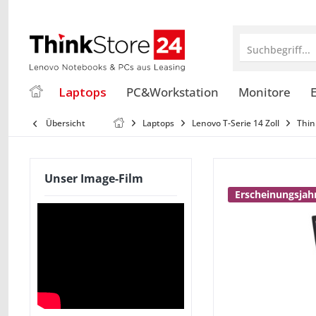
Suchbegriff...
Laptops
PC&Workstation
Monitore
E
Übersicht
Laptops
Lenovo T-Serie 14 Zoll
Thin
Unser Image-Film
Erscheinungsjahr