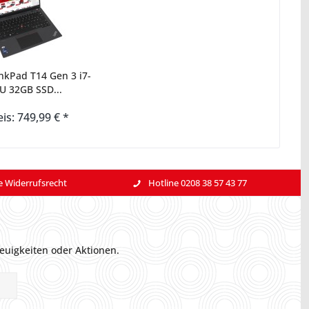
nkPad T14 Gen 3 i7-
U 32GB SSD...
is: 749,99 € *
e Widerrufsrecht
Hotline 0208 38 57 43 77
euigkeiten oder Aktionen.