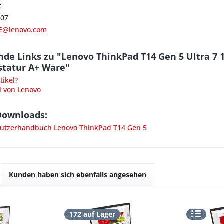
t
807
E@lenovo.com
nde Links zu "Lenovo ThinkPad T14 Gen 5 Ultra 7
statur A+ Ware"
ikel?
l von Lenovo
Downloads:
tzerhandbuch Lenovo ThinkPad T14 Gen 5
Kunden haben sich ebenfalls angesehen
172 auf Lager