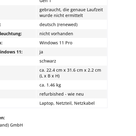
Gen 1
gebraucht, die genaue Laufzeit
wurde nicht ermittelt
:
deutsch (renewed)
leuchtung:
nicht vorhanden
m:
Windows 11 Pro
Windows 11:
ja
schwarz
ca. 22.4 cm x 31.6 cm x 2.2 cm
(L x B x H)
ca. 1.46 kg
refurbished - wie neu
Laptop, Netzteil, Netzkabel
en:
land) GmbH