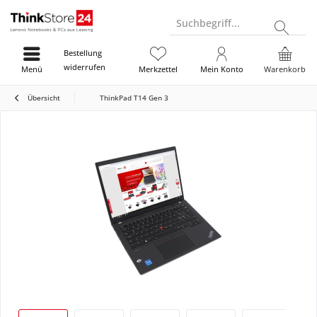
Suchbegriff...
Bestellung
widerrufen
Menü
Merkzettel
Mein Konto
Warenkorb
Übersicht
ThinkPad T14 Gen 3