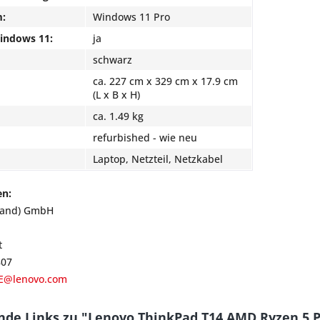
m:
Windows 11 Pro
Windows 11:
ja
schwarz
ca. 227 cm x 329 cm x 17.9 cm
(L x B x H)
ca. 1.49 kg
refurbished - wie neu
Laptop, Netzteil, Netzkabel
en:
land) GmbH
t
807
E@lenovo.com
nde Links zu "Lenovo ThinkPad T14 AMD Ryzen 5 P