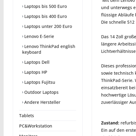
Mit dem Lenovo T
Laptops bis 500 Euro
und unterwegs en
flüssige Abläuf
Laptops bis 400 Euro
Die schnelle 512
Laptops unter 200 Euro
Lenovo E-Serie
Das 14 Zoll groß
längere Arbeitss
Lenovo ThinkPad english
Lichtverhältnisse
keyboard
Laptops Dell
Dieses professio
Laptops HP
sowie technisch k
ThinkPad-Serie. W
Laptops Fujitsu
einsatzbereit be
Outdoor Laptops
hochwertige Lösu
zuverlässiger Au
Andere Hersteller
Tablets
Zustand:
refurbi
PC&Workstation
Ein auf den erst