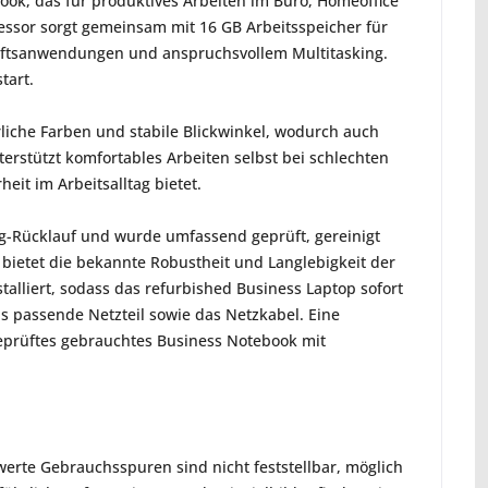
ook, das für produktives Arbeiten im Büro, Homeoffice
ssor sorgt gemeinsam mit 16 GB Arbeitsspeicher für
äftsanwendungen und anspruchsvollem Multitasking.
tart.
rliche Farben und stabile Blickwinkel, wodurch auch
erstützt komfortables Arbeiten selbst bei schlechten
eit im Arbeitsalltag bietet.
g-Rücklauf und wurde umfassend geprüft, gereinigt
d bietet die bekannte Robustheit und Langlebigkeit der
stalliert, sodass das refurbished Business Laptop sofort
s passende Netzteil sowie das Netzkabel. Eine
eprüftes gebrauchtes Business Notebook mit
erte Gebrauchsspuren sind nicht feststellbar, möglich