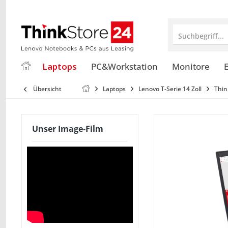
Suchbegriff...
Laptops
PC&Workstation
Monitore
E
Übersicht
Laptops
Lenovo T-Serie 14 Zoll
Thin
Unser Image-Film