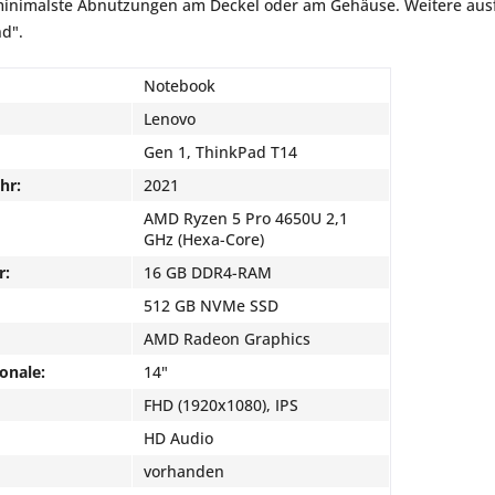
inimalste Abnutzungen am Deckel oder am Gehäuse. Weitere ausfü
nd".
Notebook
Lenovo
Gen 1, ThinkPad T14
hr:
2021
AMD Ryzen 5 Pro 4650U 2,1
GHz (Hexa-Core)
r:
16 GB DDR4-RAM
512 GB NVMe SSD
AMD Radeon Graphics
onale:
14"
FHD (1920x1080), IPS
HD Audio
vorhanden