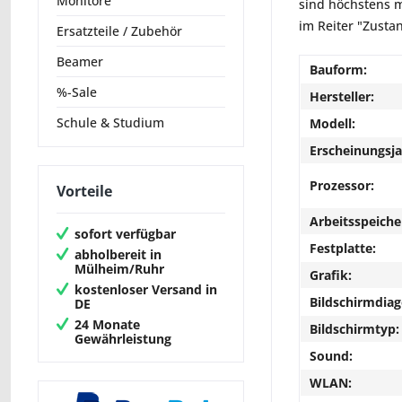
Monitore
sind höchstens m
im Reiter "Zusta
Ersatzteile / Zubehör
Beamer
Bauform:
%-Sale
Hersteller:
Schule & Studium
Modell:
Erscheinungsja
Prozessor:
Vorteile
Arbeitsspeiche
sofort verfügbar
Festplatte:
abholbereit in
Mülheim/Ruhr
Grafik:
kostenloser Versand in
Bildschirmdiag
DE
24 Monate
Bildschirmtyp:
Gewährleistung
Sound:
WLAN: