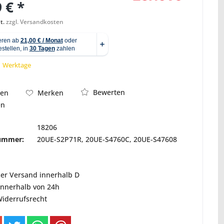
 € *
t.
zzgl. Versandkosten
Abbildung ähnlich
 1 Werktage
Bewerten
hen
Merken
en
18206
nummer:
20UE-S2P71R, 20UE-S4760C, 20UE-S47608
ser Versand innerhalb D
innerhalb von 24h
Widerrufsrecht