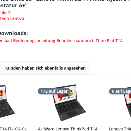
astatur A+"
ikel?
l von Lenovo
Downloads:
load Bedienungsanleitung Benutzerhandbuch ThinkPad T14
Kunden haben sich ebenfalls angesehen
172 auf Lager
6 auf Lag
T14 i7-10610U
A+ Ware Lenovo ThinkPad T14
Lenovo Thi