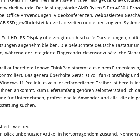
hinkPad T14 Gen 1 erhalten Sie ein zuverlässiges Business Noteb
twickelt wurde. Der leistungsstarke AMD Ryzen 5 Pro 4650U Proze
e bei Office-Anwendungen, Videokonferenzen, webbasierten Gesch
 GB SSD gewährleistet kurze Ladezeiten und einen zügigen Systems
e Full-HD-IPS-Display überzeugt durch scharfe Darstellungen, natü
itzungen angenehm bleiben. Die beleuchtete deutsche Tastatur unt
n, während der integrierte Fingerabdrucksensor zusätzliche Sicherh
nell aufbereitete Lenovo ThinkPad stammt aus einem Firmenleasin
ontrolliert. Das generalüberholte Gerät ist voll funktionsfähig un
indows 11 Pro inklusive aller erforderlichen Treiber ist bereits in
i Ihnen ankommt. Zum Lieferumfang gehören selbstverständlich da
ng für Unternehmen, professionelle Anwender und alle, die ein g
sstattung suchen.
shed - wie neu
en Blick unbenutzter Artikel in hervorragendem Zustand. Nennensw