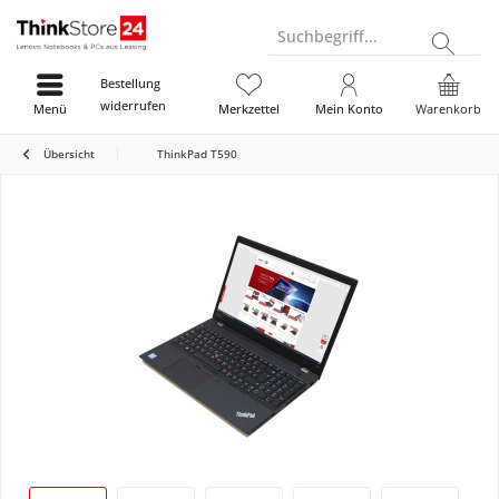
Suchbegriff...
Bestellung
widerrufen
Menü
Merkzettel
Mein Konto
Warenkorb
Übersicht
ThinkPad T590