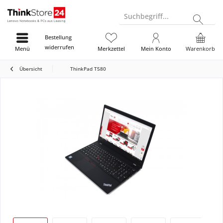
Suchbegriff...
Bestellung
widerrufen
Menü
Merkzettel
Mein Konto
Warenkorb
Übersicht
ThinkPad T580