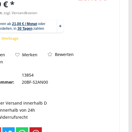
 € *
t.
zzgl. Versandkosten
Abbildung ähnlich
 1 Werktage
Bewerten
hen
Merken
en
13854
nummer:
20BF-S2AN00
ser Versand innerhalb D
innerhalb von 24h
Widerrufsrecht