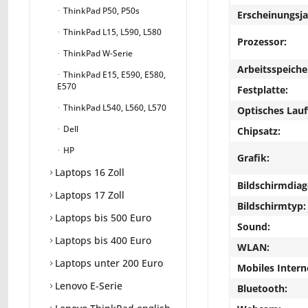
ThinkPad P50, P50s
Erscheinungsja
ThinkPad L15, L590, L580
Prozessor:
ThinkPad W-Serie
Arbeitsspeiche
ThinkPad E15, E590, E580,
E570
Festplatte:
ThinkPad L540, L560, L570
Optisches Lau
Dell
Chipsatz:
HP
Grafik:
Laptops 16 Zoll
Bildschirmdiag
Laptops 17 Zoll
Bildschirmtyp:
Laptops bis 500 Euro
Sound:
Laptops bis 400 Euro
WLAN:
Laptops unter 200 Euro
Mobiles Intern
Lenovo E-Serie
Bluetooth: