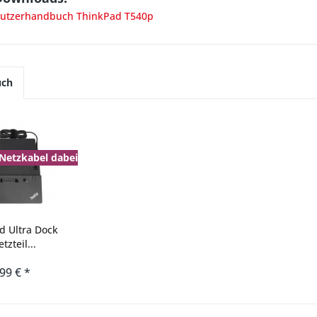
utzerhandbuch ThinkPad T540p
uch
 Netzkabel dabei
d Ultra Dock
zteil...
,99 € *