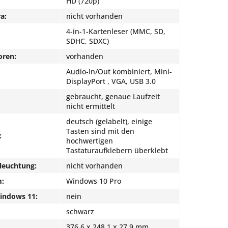
HD (720p)
a:
nicht vorhanden
4-in-1-Kartenleser (MMC, SD,
SDHC, SDXC)
oren:
vorhanden
Audio-In/Out kombiniert, Mini-
DisplayPort , VGA, USB 3.0
gebraucht, genaue Laufzeit
nicht ermittelt
deutsch (gelabelt), einige
Tasten sind mit den
:
hochwertigen
Tastaturaufklebern überklebt
leuchtung:
nicht vorhanden
m:
Windows 10 Pro
Windows 11:
nein
schwarz
376,6 x 248,1 x 27,9 mm