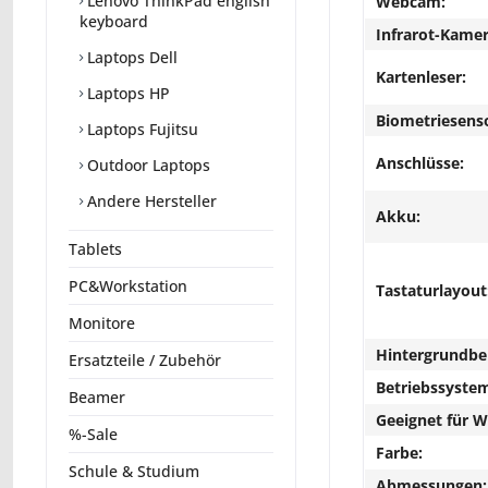
Lenovo ThinkPad english
Webcam:
keyboard
Infrarot-Kamer
Laptops Dell
Kartenleser:
Laptops HP
Biometriesens
Laptops Fujitsu
Anschlüsse:
Outdoor Laptops
Andere Hersteller
Akku:
Tablets
PC&Workstation
Tastaturlayout
Monitore
Hintergrundbe
Ersatzteile / Zubehör
Betriebssyste
Beamer
Geeignet für 
%-Sale
Farbe:
Schule & Studium
Abmessungen: