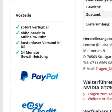
Gewicht:
Zustand:
Vorteile
Lieferumfang:
sofort verfügbar
abholbereit in
Mülheim/Ruhr
Herstellerangab
kostenloser Versand in
Lenovo (Deutsch
DE
Meitnerstr. 9
24 Monate
Gewährleistung
D-70563 Stuttgar
Tel. 0711 6569 0
E-Mail:
Fragen_D
Weiterführe
NVIDIA GT73
Fragen zum Art
Weitere Artike
Verfügbare 