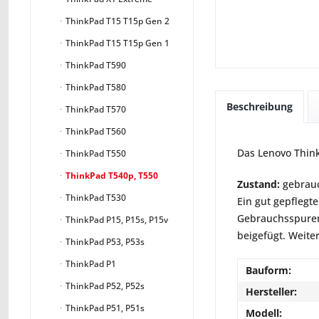
ThinkPad T15 T15p Gen 2
ThinkPad T15 T15p Gen 1
ThinkPad T590
ThinkPad T580
Beschreibung
ThinkPad T570
ThinkPad T560
Das Lenovo Think
ThinkPad T550
ThinkPad T540p, T550
Zustand:
gebrauc
ThinkPad T530
Ein gut gepflegte
Gebrauchsspuren 
ThinkPad P15, P15s, P15v
beigefügt. Weite
ThinkPad P53, P53s
ThinkPad P1
Bauform:
ThinkPad P52, P52s
Hersteller:
ThinkPad P51, P51s
Modell: