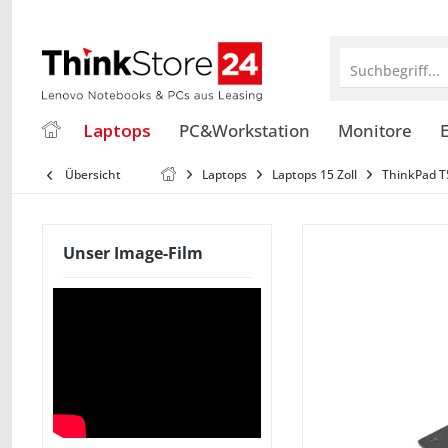
Suchbegriff...
Laptops
PC&Workstation
Monitore
E
Übersicht
Laptops
Laptops 15 Zoll
ThinkPad T
Unser Image-Film