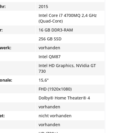
hr:
2015
Intel Core i7 4700MQ 2,4 GHz
(Quad-Core)
r:
16 GB DDR3-RAM
256 GB SSD
fwerk:
vorhanden
Intel QM87
Intel HD Graphics, NVidia GT
730
onale:
15,6"
FHD (1920x1080)
Dolby® Home Theater® 4
vorhanden
et:
nicht vorhanden
vorhanden