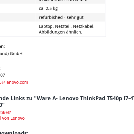
ca. 2,5 kg
refurbished - sehr gut
Laptop, Netzteil, Netzkabel.
Abbildungen ähnlich.
en:
land) GmbH
t
807
E@lenovo.com
nde Links zu "Ware A- Lenovo ThinkPad T540p i7
0"
ikel?
l von Lenovo
Downloads: