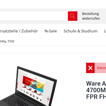
Bestellung
widerrufen
rsatzteile / Zubehör
%-Sale
Schule & Studium
540p, T550
Diese
Ware A
4700M
FPR FH