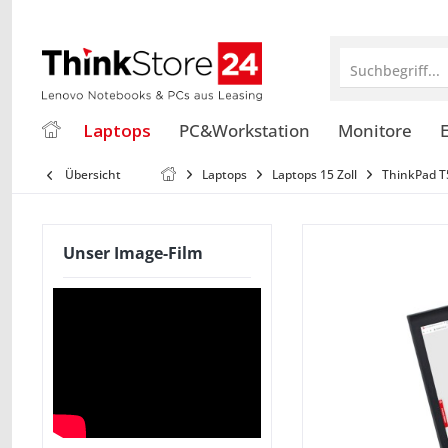
Suchbegriff...
Laptops
PC&Workstation
Monitore
E
Übersicht
Laptops
Laptops 15 Zoll
ThinkPad T
Unser Image-Film