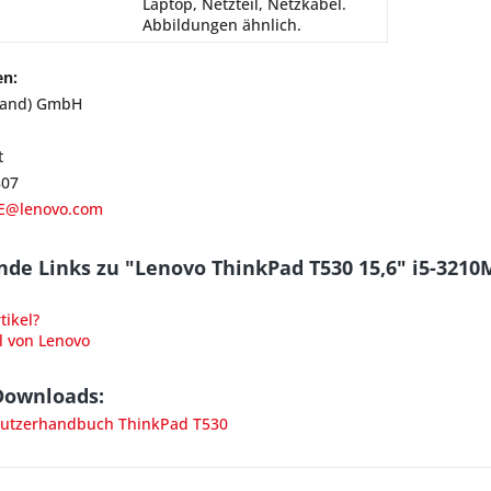
Laptop, Netzteil, Netzkabel.
Abbildungen ähnlich.
en:
land) GmbH
t
807
E@lenovo.com
nde Links zu "Lenovo ThinkPad T530 15,6" i5-32
ikel?
l von Lenovo
Downloads:
utzerhandbuch ThinkPad T530