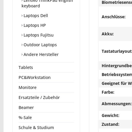
Lenovo ThinkPad english
Biometriesens
keyboard
Laptops Dell
Anschlüsse:
Laptops HP
Akku:
Laptops Fujitsu
Outdoor Laptops
Tastaturlayout
Andere Hersteller
Hintergrundbe
Tablets
Betriebssyste
PC&Workstation
Geeignet für 
Monitore
Farbe:
Ersatzteile / Zubehör
Abmessungen:
Beamer
Gewicht:
%-Sale
Zustand:
Schule & Studium