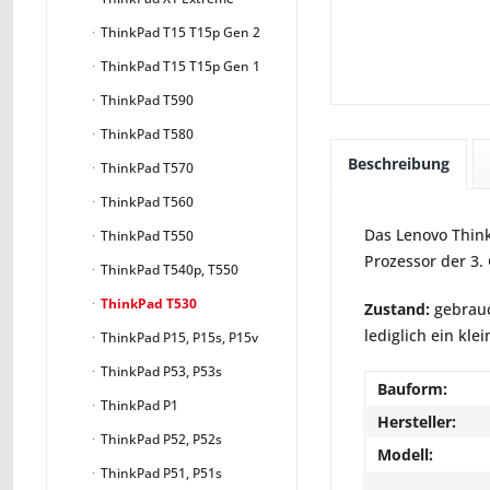
ThinkPad T15 T15p Gen 2
ThinkPad T15 T15p Gen 1
ThinkPad T590
ThinkPad T580
Beschreibung
ThinkPad T570
ThinkPad T560
Das Lenovo Think
ThinkPad T550
Prozessor der 3.
ThinkPad T540p, T550
ThinkPad T530
Zustand:
gebrauc
lediglich ein kle
ThinkPad P15, P15s, P15v
ThinkPad P53, P53s
Bauform:
ThinkPad P1
Hersteller:
ThinkPad P52, P52s
Modell:
ThinkPad P51, P51s