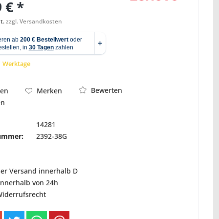
 € *
t.
zzgl. Versandkosten
Abbildung ähnlich
 1 Werktage
Bewerten
hen
Merken
en
14281
nummer:
2392-38G
ser Versand innerhalb D
innerhalb von 24h
Widerrufsrecht