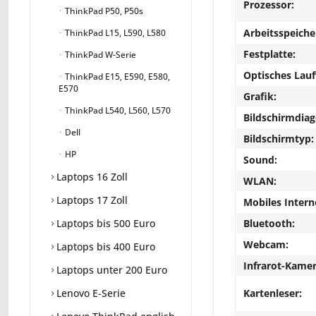
Prozessor:
ThinkPad P50, P50s
Arbeitsspeiche
ThinkPad L15, L590, L580
Festplatte:
ThinkPad W-Serie
Optisches Lau
ThinkPad E15, E590, E580,
E570
Grafik:
ThinkPad L540, L560, L570
Bildschirmdiag
Dell
Bildschirmtyp:
HP
Sound:
Laptops 16 Zoll
WLAN:
Laptops 17 Zoll
Mobiles Intern
Bluetooth:
Laptops bis 500 Euro
Webcam:
Laptops bis 400 Euro
Infrarot-Kamer
Laptops unter 200 Euro
Kartenleser:
Lenovo E-Serie