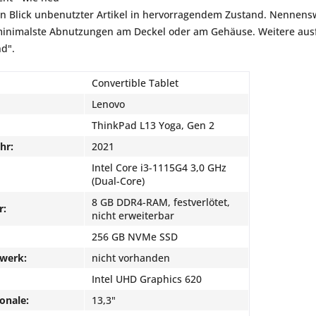
en Blick unbenutzter Artikel in hervorragendem Zustand. Nennensw
inimalste Abnutzungen am Deckel oder am Gehäuse. Weitere ausfü
nd".
Convertible Tablet
Lenovo
ThinkPad L13 Yoga, Gen 2
hr:
2021
Intel Core i3-1115G4 3,0 GHz
(Dual-Core)
8 GB DDR4-RAM, festverlötet,
r:
nicht erweiterbar
256 GB NVMe SSD
fwerk:
nicht vorhanden
Intel UHD Graphics 620
onale:
13,3"