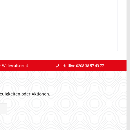
e Widerrufsrecht
Hotline 0208 38 57 43 77
euigkeiten oder Aktionen.