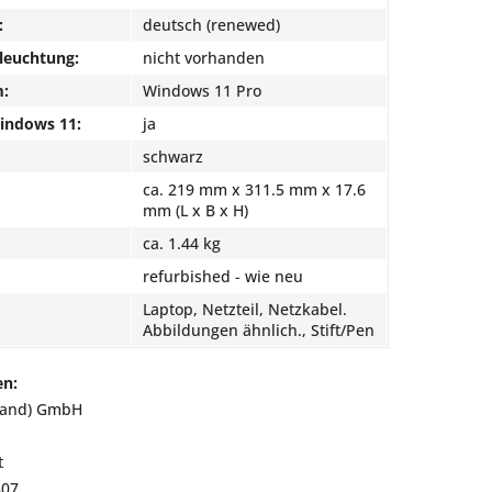
:
deutsch (renewed)
leuchtung:
nicht vorhanden
m:
Windows 11 Pro
Windows 11:
ja
schwarz
ca. 219 mm x 311.5 mm x 17.6
mm (L x B x H)
ca. 1.44 kg
refurbished - wie neu
Laptop, Netzteil, Netzkabel.
Abbildungen ähnlich., Stift/Pen
en:
land) GmbH
t
807