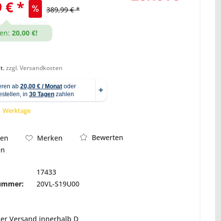
 € *
389,99 € *
en:
20,00 €!
Abbildung ähnlich
t.
zzgl. Versandkosten
 1 Werktage
Bewerten
hen
Merken
en
17433
nummer:
20VL-S19U00
ser Versand innerhalb D