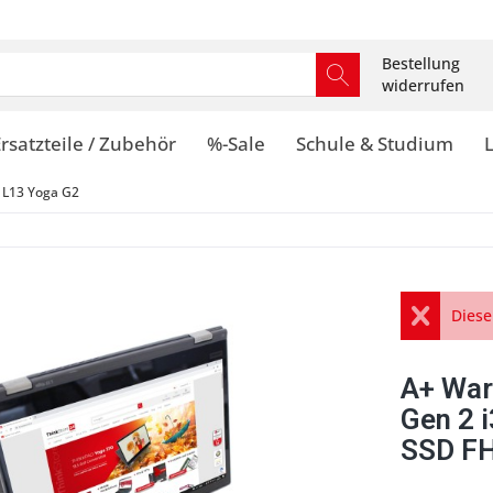
Bestellung
widerrufen
rsatzteile / Zubehör
%-Sale
Schule & Studium
 L13 Yoga G2
Diese
A+ War
Gen 2 
SSD FH