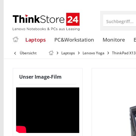
Suchbegriff...
Laptops
PC&Workstation
Monitore
E
Übersicht
Laptops
Lenovo Yoga
ThinkPad X13
Unser Image-Film