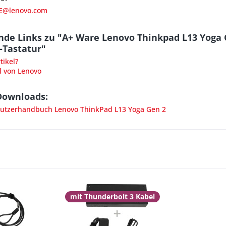
E@lenovo.com
nde Links zu "A+ Ware Lenovo Thinkpad L13 Yoga
-Tastatur"
ikel?
l von Lenovo
Downloads:
tzerhandbuch Lenovo ThinkPad L13 Yoga Gen 2
mit Thunderbolt 3 Kabel