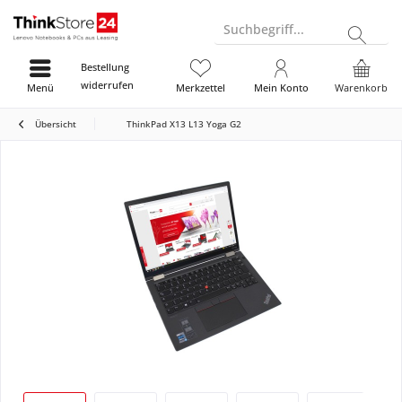
Suchbegriff...
Bestellung
widerrufen
Menü
Merkzettel
Mein Konto
Warenkorb
Übersicht
ThinkPad X13 L13 Yoga G2