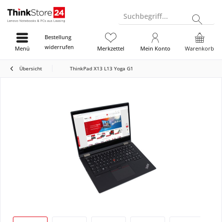
Suchbegriff...
Bestellung
widerrufen
Menü
Merkzettel
Mein Konto
Warenkorb
Übersicht
ThinkPad X13 L13 Yoga G1