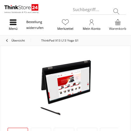
Suchbegriff...
Bestellung
widerrufen
Menü
Merkzettel
Mein Konto
Warenkorb
Übersicht
ThinkPad X13 L13 Yoga G1