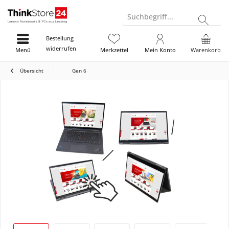
Suchbegriff...
Bestellung
widerrufen
Menü
Merkzettel
Mein Konto
Warenkorb
Übersicht
Gen 6