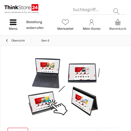
Suchbegriff...
Bestellung
widerrufen
Menü
Merkzettel
Mein Konto
Warenkorb
Übersicht
Gen 6