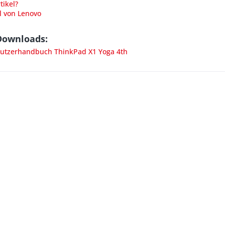
ikel?
l von Lenovo
Downloads:
tzerhandbuch ThinkPad X1 Yoga 4th