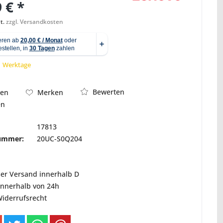
 € *
t.
zzgl. Versandkosten
Abbildung ähnlich
 1 Werktage
Bewerten
hen
Merken
en
17813
nummer:
20UC-S0Q204
ser Versand innerhalb D
innerhalb von 24h
Widerrufsrecht