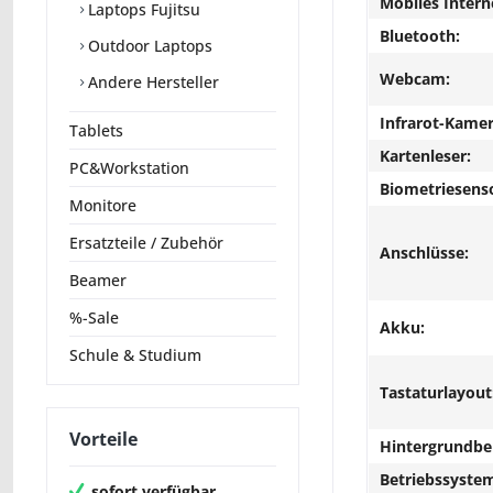
Mobiles Intern
Laptops Fujitsu
Bluetooth:
Outdoor Laptops
Webcam:
Andere Hersteller
Infrarot-Kamer
Tablets
Kartenleser:
PC&Workstation
Biometriesens
Monitore
Ersatzteile / Zubehör
Anschlüsse:
Beamer
%-Sale
Akku:
Schule & Studium
Tastaturlayout
Vorteile
Hintergrundbe
Betriebssyste
sofort verfügbar