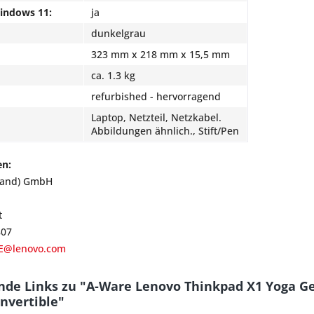
Windows 11:
ja
dunkelgrau
323 mm x 218 mm x 15,5 mm
ca. 1.3 kg
refurbished - hervorragend
Laptop, Netzteil, Netzkabel.
Abbildungen ähnlich., Stift/Pen
en:
land) GmbH
t
807
E@lenovo.com
nde Links zu "A-Ware Lenovo Thinkpad X1 Yoga G
onvertible"