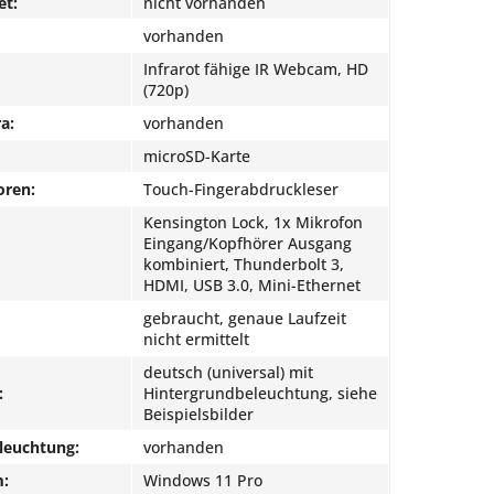
et:
nicht vorhanden
vorhanden
Infrarot fähige IR Webcam, HD
(720p)
a:
vorhanden
microSD-Karte
oren:
Touch-Fingerabdruckleser
Kensington Lock, 1x Mikrofon
Eingang/Kopfhörer Ausgang
kombiniert, Thunderbolt 3,
HDMI, USB 3.0, Mini-Ethernet
gebraucht, genaue Laufzeit
nicht ermittelt
deutsch (universal) mit
:
Hintergrundbeleuchtung, siehe
Beispielsbilder
leuchtung:
vorhanden
m:
Windows 11 Pro