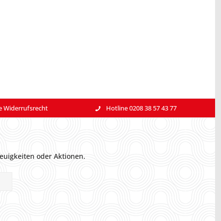
e Widerrufsrecht
Hotline 0208 38 57 43 77
euigkeiten oder Aktionen.