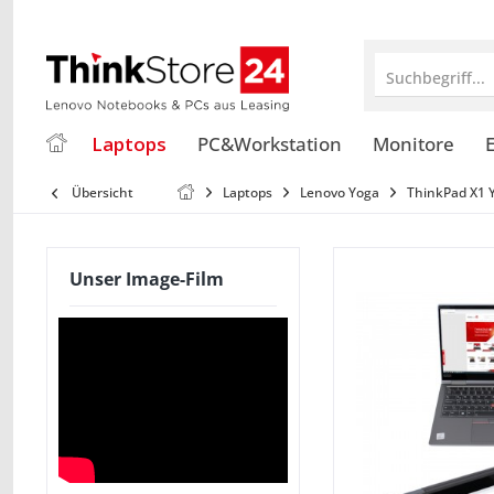
Suchbegriff...
Laptops
PC&Workstation
Monitore
E
Übersicht
Laptops
Lenovo Yoga
ThinkPad X1 
Unser Image-Film