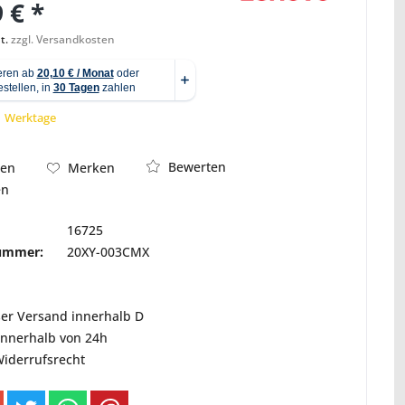
 € *
t.
zzgl. Versandkosten
Abbildung ähnlich
 1 Werktage
Bewerten
hen
Merken
en
16725
nummer:
20XY-003CMX
ser Versand innerhalb D
innerhalb von 24h
Widerrufsrecht