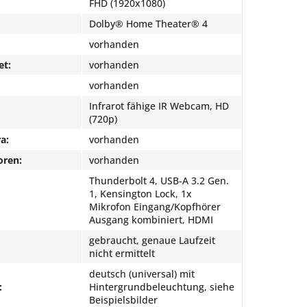
FHD (1920x1080)
Dolby® Home Theater® 4
vorhanden
et:
vorhanden
vorhanden
Infrarot fähige IR Webcam, HD
(720p)
a:
vorhanden
oren:
vorhanden
Thunderbolt 4, USB-A 3.2 Gen.
1, Kensington Lock, 1x
Mikrofon Eingang/Kopfhörer
Ausgang kombiniert, HDMI
gebraucht, genaue Laufzeit
nicht ermittelt
deutsch (universal) mit
:
Hintergrundbeleuchtung, siehe
Beispielsbilder