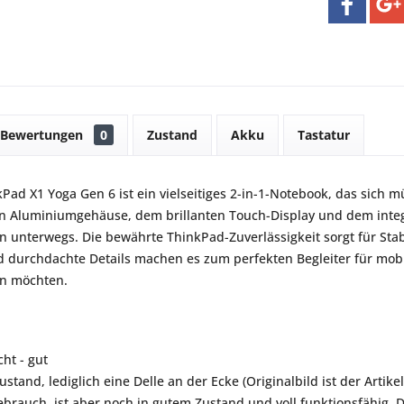
Bewertungen
0
Zustand
Akku
Tastatur
Pad X1 Yoga Gen 6 ist ein vielseitiges 2-in-1-Notebook, das sich m
 Aluminiumgehäuse, dem brillanten Touch-Display und dem integrier
en unterwegs. Die bewährte ThinkPad-Zuverlässigkeit sorgt für Stabi
 durchdachte Details machen es zum perfekten Begleiter für mobile P
en möchten.
ht - gut
stand, lediglich eine Delle an der Ecke (Originalbild ist der Artik
rauch, ist aber noch in gutem Zustand und voll funktionsfähig. 