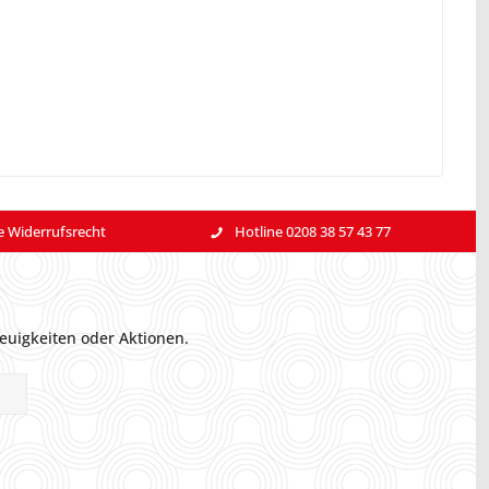
e Widerrufsrecht
Hotline 0208 38 57 43 77
euigkeiten oder Aktionen.