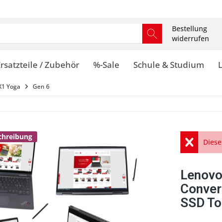
Bestellung
widerrufen
rsatzteile / Zubehör
%-Sale
Schule & Studium
X1 Yoga
Gen 6
schreibung
Diese
Lenovo
Conver
SSD To