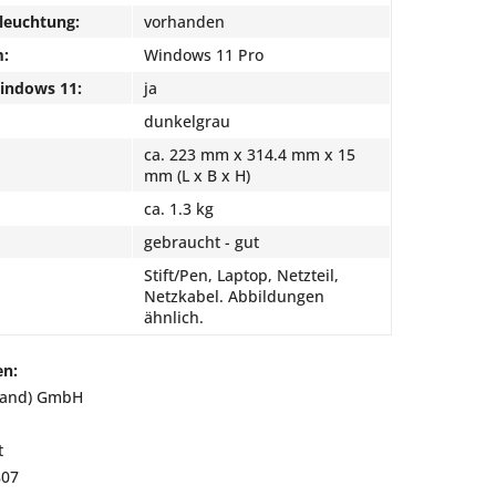
leuchtung:
vorhanden
m:
Windows 11 Pro
Windows 11:
ja
dunkelgrau
ca. 223 mm x 314.4 mm x 15
mm (L x B x H)
ca. 1.3 kg
gebraucht - gut
Stift/Pen, Laptop, Netzteil,
Netzkabel. Abbildungen
ähnlich.
en:
land) GmbH
t
807