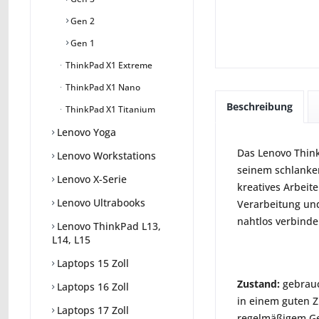
Gen 2
Gen 1
ThinkPad X1 Extreme
ThinkPad X1 Nano
Beschreibung
ThinkPad X1 Titanium
Lenovo Yoga
Das Lenovo Think
Lenovo Workstations
seinem schlanken
Lenovo X-Serie
kreatives Arbeit
Lenovo Ultrabooks
Verarbeitung und
nahtlos verbind
Lenovo ThinkPad L13,
L14, L15
Laptops 15 Zoll
Zustand:
gebrauc
Laptops 16 Zoll
in einem guten Zu
Laptops 17 Zoll
regelmäßigem Geb