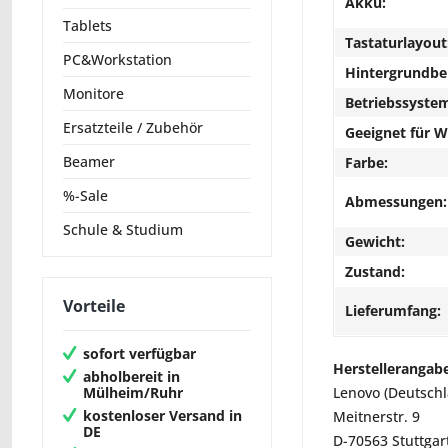
Akku:
Tablets
Tastaturlayout
PC&Workstation
Hintergrundbe
Monitore
Betriebssyste
Ersatzteile / Zubehör
Geeignet für 
Beamer
Farbe:
%-Sale
Abmessungen:
Schule & Studium
Gewicht:
Zustand:
Vorteile
Lieferumfang:
sofort verfügbar
Herstellerangab
abholbereit in
Mülheim/Ruhr
Lenovo (Deutsch
kostenloser Versand in
Meitnerstr. 9
DE
D-70563 Stuttgar