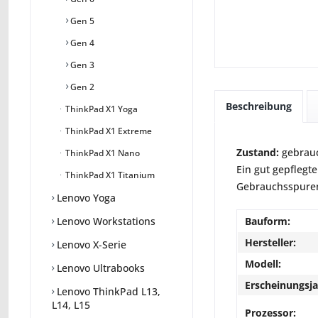
Gen 5
Gen 4
Gen 3
Gen 2
Beschreibung
ThinkPad X1 Yoga
ThinkPad X1 Extreme
Zustand:
gebrauc
ThinkPad X1 Nano
Ein gut gepflegte
ThinkPad X1 Titanium
Gebrauchsspuren 
Lenovo Yoga
Bauform:
Lenovo Workstations
Hersteller:
Lenovo X-Serie
Modell:
Lenovo Ultrabooks
Erscheinungsja
Lenovo ThinkPad L13,
L14, L15
Prozessor: