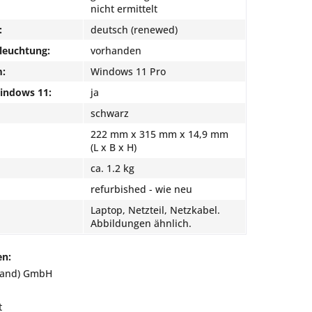
nicht ermittelt
:
deutsch (renewed)
leuchtung:
vorhanden
m:
Windows 11 Pro
Windows 11:
ja
schwarz
222 mm x 315 mm x 14,9 mm
(L x B x H)
ca. 1.2 kg
refurbished - wie neu
Laptop, Netzteil, Netzkabel.
Abbildungen ähnlich.
en:
land) GmbH
t