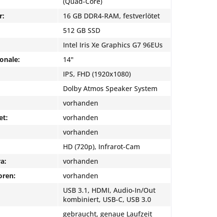
(Quad-Core)
r:
16 GB DDR4-RAM, festverlötet
512 GB SSD
Intel Iris Xe Graphics G7 96EUs
onale:
14"
IPS, FHD (1920x1080)
Dolby Atmos Speaker System
vorhanden
et:
vorhanden
vorhanden
HD (720p), Infrarot-Cam
a:
vorhanden
oren:
vorhanden
USB 3.1, HDMI, Audio-In/Out
kombiniert, USB-C, USB 3.0
gebraucht, genaue Laufzeit