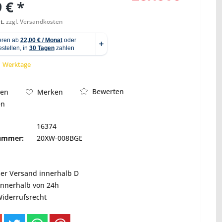
 € *
t.
zzgl. Versandkosten
Abbildung ähnlich
 1 Werktage
Bewerten
hen
Merken
en
16374
nummer:
20XW-008BGE
ser Versand innerhalb D
innerhalb von 24h
Widerrufsrecht