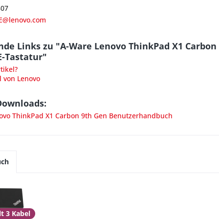
807
E@lenovo.com
nde Links zu "A-Ware Lenovo ThinkPad X1 Carbon 
E-Tastatur"
ikel?
l von Lenovo
Downloads:
vo ThinkPad X1 Carbon 9th Gen Benutzerhandbuch
uch
t 3 Kabel