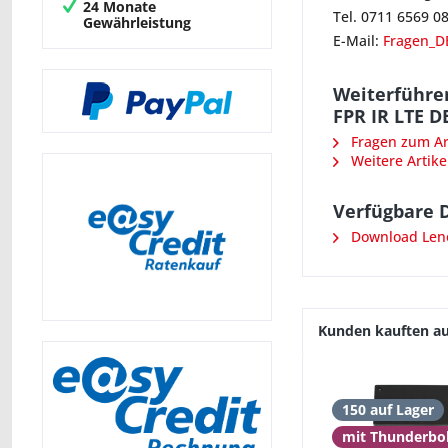
24 Monate
Tel. 0711 6569 0
Gewährleistung
E-Mail:
Fragen_D
Weiterführe
FPR IR LTE D
Fragen zum Art
Weitere Artike
Verfügbare 
Download Leno
Kunden kauften a
150 auf Lager
mit Thunderbol