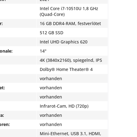
Intel Core i7-10510U 1,8 GHz
(Quad-Core)
r:
16 GB DDR4-RAM, festverlötet
512 GB SSD
Intel UHD Graphics 620
onale:
14"
4K (3840x2160), spiegelnd, IPS
Dolby® Home Theater® 4
vorhanden
et:
vorhanden
vorhanden
Infrarot-Cam, HD (720p)
a:
vorhanden
oren:
vorhanden
Mini-Ethernet, USB 3.1, HDMI,