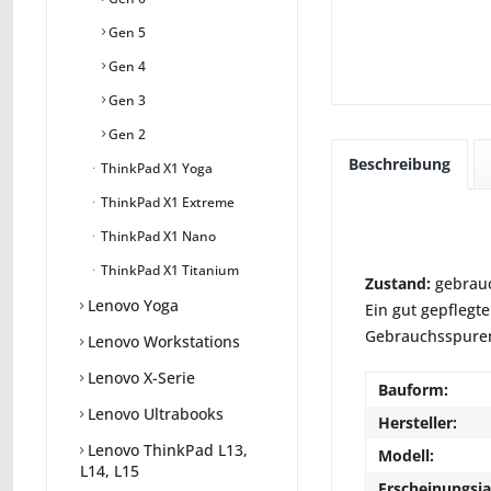
Gen 5
Gen 4
Gen 3
Gen 2
Beschreibung
ThinkPad X1 Yoga
ThinkPad X1 Extreme
ThinkPad X1 Nano
ThinkPad X1 Titanium
Zustand:
gebrauc
Lenovo Yoga
Ein gut gepflegte
Gebrauchsspuren 
Lenovo Workstations
Lenovo X-Serie
Bauform:
Lenovo Ultrabooks
Hersteller:
Lenovo ThinkPad L13,
Modell:
L14, L15
Erscheinungsja