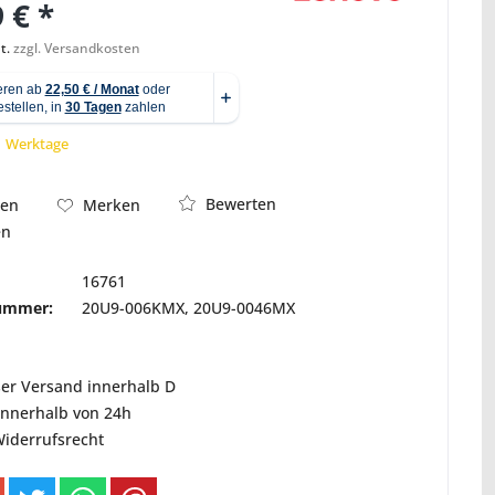
 € *
t.
zzgl. Versandkosten
Abbildung ähnlich
 1 Werktage
Bewerten
hen
Merken
en
16761
nummer:
20U9-006KMX, 20U9-0046MX
ser Versand innerhalb D
innerhalb von 24h
Widerrufsrecht