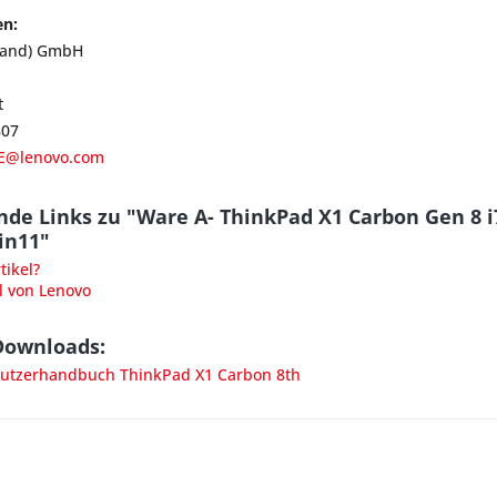
en:
land) GmbH
t
807
E@lenovo.com
de Links zu "Ware A- ThinkPad X1 Carbon Gen 8 i
in11"
ikel?
l von Lenovo
Downloads:
tzerhandbuch ThinkPad X1 Carbon 8th