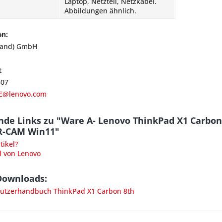
Laptop, Netzteil, Netzkabel.
Abbildungen ähnlich.
en:
land) GmbH
t
807
E@lenovo.com
nde Links zu "Ware A- Lenovo ThinkPad X1 Carbon
IR-CAM Win11"
ikel?
l von Lenovo
Downloads:
tzerhandbuch ThinkPad X1 Carbon 8th