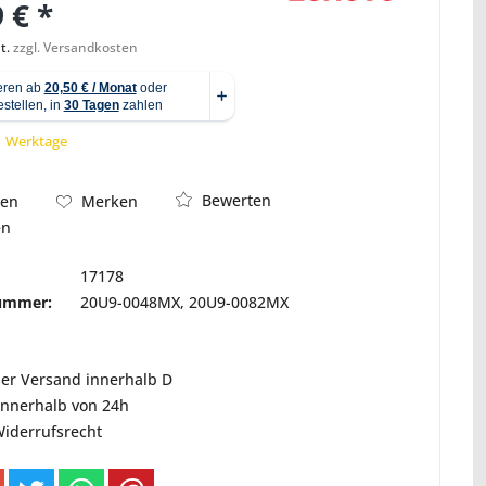
 € *
t.
zzgl. Versandkosten
Abbildung ähnlich
 1 Werktage
Bewerten
hen
Merken
en
17178
nummer:
20U9-0048MX, 20U9-0082MX
ser Versand innerhalb D
innerhalb von 24h
Widerrufsrecht