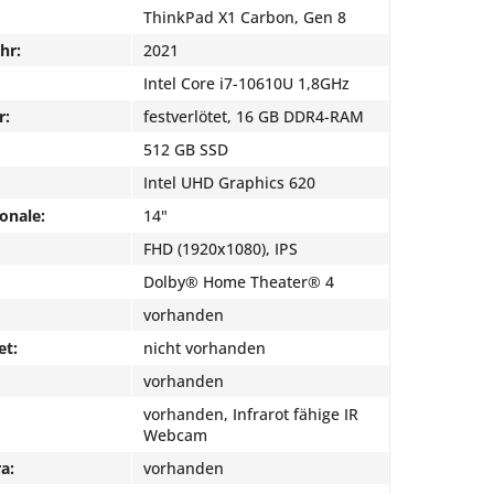
ThinkPad X1 Carbon, Gen 8
hr:
2021
Intel Core i7-10610U 1,8GHz
r:
festverlötet, 16 GB DDR4-RAM
512 GB SSD
Intel UHD Graphics 620
onale:
14"
FHD (1920x1080), IPS
Dolby® Home Theater® 4
vorhanden
et:
nicht vorhanden
vorhanden
vorhanden, Infrarot fähige IR
Webcam
a:
vorhanden