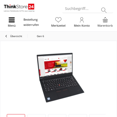
Suchbegriff...
Bestellung
widerrufen
Menü
Merkzettel
Mein Konto
Warenkorb
Übersicht
Gen 6