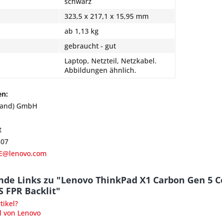
schwarz
323,5 x 217,1 x 15,95 mm
ab 1,13 kg
gebraucht - gut
Laptop, Netzteil, Netzkabel.
Abbildungen ähnlich.
en:
land) GmbH
t
807
E@lenovo.com
nde Links zu "Lenovo ThinkPad X1 Carbon Gen 5 
S FPR Backlit"
ikel?
l von Lenovo