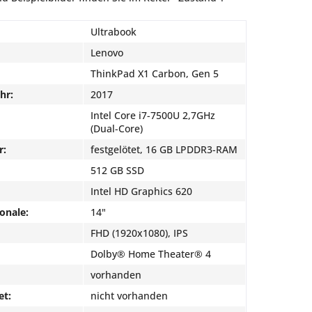
Ultrabook
Lenovo
ThinkPad X1 Carbon, Gen 5
hr:
2017
Intel Core i7-7500U 2,7GHz
(Dual-Core)
r:
festgelötet, 16 GB LPDDR3-RAM
512 GB SSD
Intel HD Graphics 620
onale:
14"
FHD (1920x1080), IPS
Dolby® Home Theater® 4
vorhanden
et:
nicht vorhanden