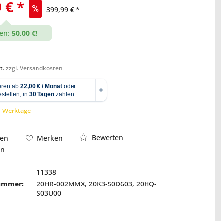
 € *
399,99 € *
en:
50,00 €!
Abbildung ähnlich
t.
zzgl. Versandkosten
 1 Werktage
Bewerten
hen
Merken
en
11338
nummer:
20HR-002MMX, 20K3-S0D603, 20HQ-
S03U00