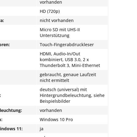
vorhanden
HD (720p)
a:
nicht vorhanden
Micro SD mit UHS-II
Unterstützung
oren:
Touch-Fingerabdruckleser
HDMI, Audio-In/Out
kombiniert, USB 3.0, 2 x
Thunderbolt 3, Mini-Ethernet
gebraucht, genaue Laufzeit
nicht ermittelt
deutsch (universal) mit
:
Hintergrundbeleuchtung, siehe
Beispielsbilder
leuchtung:
vorhanden
m:
Windows 10 Pro
Windows 11:
ja