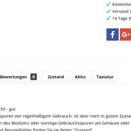
Kostenlo
Versand 
14 Tage 
Bewertungen
0
Zustand
Akku
Tastatur
ht - gut
t Spuren von regelmäßigem Gebrauch, ist aber noch in gutem Zustan
 des Besitzers oder sonstige Gebrauchsspuren am Gehäuse oder B
d Beispielbilder finden Sie im Reiter "Zustand".