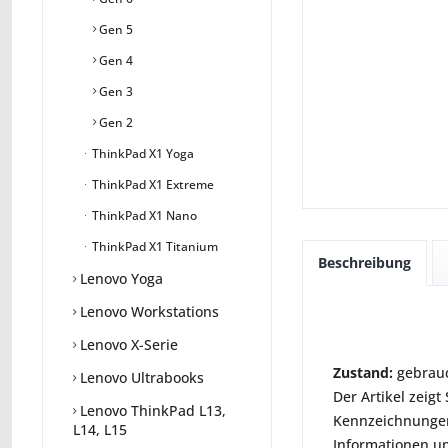
Gen 5
Gen 4
Gen 3
Gen 2
ThinkPad X1 Yoga
ThinkPad X1 Extreme
ThinkPad X1 Nano
ThinkPad X1 Titanium
Beschreibung
Lenovo Yoga
Lenovo Workstations
Lenovo X-Serie
Zustand:
gebrauc
Lenovo Ultrabooks
Der Artikel zeig
Lenovo ThinkPad L13,
Kennzeichnungen
L14, L15
Informationen un