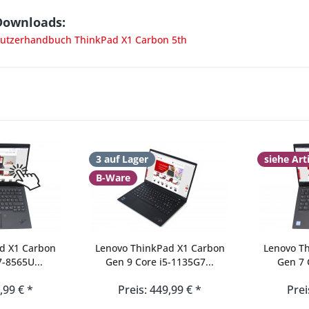
Downloads:
tzerhandbuch ThinkPad X1 Carbon 5th
3 auf Lager
siehe Art
B-Ware
d X1 Carbon
Lenovo ThinkPad X1 Carbon
Lenovo T
7-8565U...
Gen 9 Core i5-1135G7...
Gen 7 
,99 € *
Preis: 449,99 € *
Prei