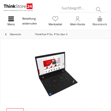
Suchbegriff...
Bestellung
widerrufen
Menü
Merkzettel
Mein Konto
Warenkorb
Übersicht
ThinkPad P15s, P15v Gen 3